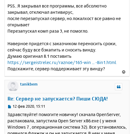
и
а
PSS.. Я закрывал все программы, все абсолютно
е
л
закрывал, отключал антивирус,
у
после перезапускал сервер, но локалхост все равно не
открывает
Перезапускал комп раза 3, не помогло.
Наверное придется с заказчиком переносить сроки,
сейчас буду все бэкапить и сносить винду.
Думаю оригинал 8.1 поставить
https://sergeistrelec.ru/raznoe/165-win ... -8in1.html
Подскажите, сервер поддерживает эту винду?
В
е
р
tanikbem
н
у
Re: Сервер не запускается? Пиши СЮДА!
т
ь
С
12 фев 2020, 15:11
с
о
Здравствуйте! помогите новичку! скачала OpenServer,
о
я
распаковала, запустила Open Server x86.exe ( у меня
б
к
Windows 7 , операционная система 32). Все установилось,
щ
н
е
появился флажок и он не запускается. В чем у меня
а