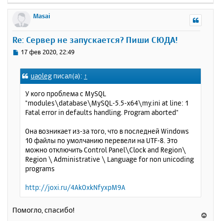
а
е
н
ч
р
Masai
и
а
н
е
л
у
Re: Сервер не запускается? Пиши СЮДА!
у
т
ь
С
17 фев 2020, 22:49
с
о
о
я
uaoleg
писал(а):
↑
б
к
щ
н
У кого проблема с MySQL
е
а
"modules\database\MySQL-5.5-x64\my.ini at line: 1
н
ч
Fatal error in defaults handling. Program aborted"
и
а
е
л
Она возникает из-за того, что в последней Windows
у
10 файлы по умолчанию перевели на UTF-8. Это
можно отключить Control Panel\Clock and Region\
Region \ Administrative \ Language for non unicoding
programs
http://joxi.ru/4AkOxkNfyxpM9A
Помогло, спасибо!
В