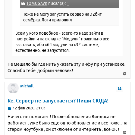
е
а
TOMOGAVK
писал(а):
↑
н
ч
и
Тоже не могу запустить сервер на 32бит
а
е
семёрка. Логи приложил
л
у
Всем у кого подобное - всего-то надо зайти в
настройки и на вкладке "Модули" правильно все
выставить, ибо х64 модули на х32 системе,
естественно, не запустятся.
Не мешало бы где нить указать эту инфу при установке.
Спасибо тебе, добрый человек!
В
е
р
Michail
н
у
Re: Сервер не запускается? Пиши СЮДА!
т
ь
С
12 фев 2020, 21:03
с
о
Ничего не помогает ! После обновления Виндоса не
о
я
работает , уже было еще одно обновление и все тоже , на
б
к
старом ноутбуке , он отключен от интернета , все ОК !
щ
н
В
е