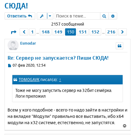
СЮДА!
Поиск
Расшире
Ответить
2157 сообщений
Страница
150
из
216
1
148
149
150
151
152
216
Пред.
Сле
…
…
Esmodar
Re: Сервер не запускается? Пиши СЮДА!
С
07 фев 2020, 12:54
о
о
TOMOGAVK
писал(а):
↑
б
щ
Тоже не могу запустить сервер на 32бит семёрка.
е
Логи приложил
н
и
е
Всем у кого подобное - всего-то надо зайти в настройки и
на вкладке "Модули" правильно все выставить, ибо х64
модули на х32 системе, естественно, не запустятся.
В
е