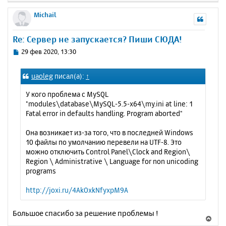
е
р
Michail
н
у
Re: Сервер не запускается? Пиши СЮДА!
т
ь
С
29 фев 2020, 13:30
с
о
о
я
uaoleg
писал(а):
↑
б
к
щ
н
У кого проблема с MySQL
е
а
"modules\database\MySQL-5.5-x64\my.ini at line: 1
н
ч
Fatal error in defaults handling. Program aborted"
и
а
е
л
Она возникает из-за того, что в последней Windows
у
10 файлы по умолчанию перевели на UTF-8. Это
можно отключить Control Panel\Clock and Region\
Region \ Administrative \ Language for non unicoding
programs
http://joxi.ru/4AkOxkNfyxpM9A
Большое спасибо за решение проблемы !
В