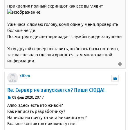
Прикрепил полный скриншот как все выглядит
Уже часа 2 ломаю голову, комп один у меня, проверить
больше негде.
Посмотрел в диспетчере задач, службы вроде запущены
Хочу другой сервер поставить, но боюсь базы потеряю,
так как незнаю где они хранятся, там много важной
информации.
В
е
р
Xiforo
н
у
Re: Сервер не запускается? Пиши СЮДА!
т
ь
С
08 фев 2020, 20:17
с
о
Алло, здесь есть кто живой?
о
я
Как написать разработчику?
б
к
Написал на почту, ответа никакого нет?
щ
н
е
Больше контактов никаких тут нет
а
н
ч