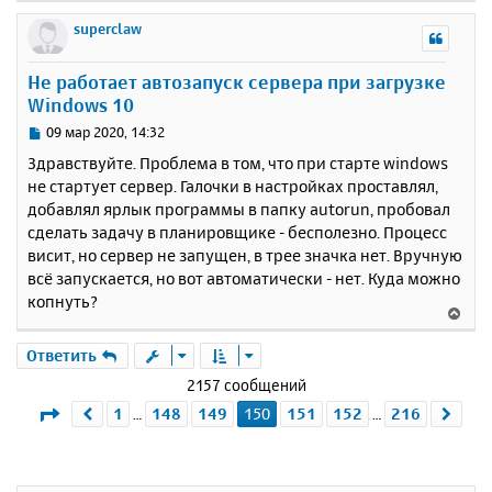
е
р
superclaw
н
у
Не работает автозапуск сервера при загрузке
т
Windows 10
ь
с
С
09 мар 2020, 14:32
я
о
Здравствуйте. Проблема в том, что при старте windows
к
о
не стартует сервер. Галочки в настройках проставлял,
н
б
добавлял ярлык программы в папку autorun, пробовал
щ
а
е
сделать задачу в планировщике - бесполезно. Процесс
ч
н
а
висит, но сервер не запущен, в трее значка нет. Вручную
и
л
всё запускается, но вот автоматически - нет. Куда можно
е
у
копнуть?
В
е
р
Ответить
н
2157 сообщений
у
Страница
150
из
216
1
148
149
150
151
152
216
Пред.
Сле
…
…
т
ь
с
я