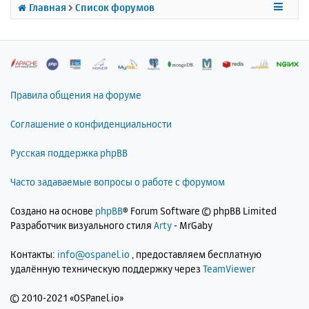
к
Главная
Список форумов
н
а
ч
а
л
у
Правила общения на форуме
Соглашение о конфиденциальности
Русская поддержка phpBB
Часто задаваемые вопросы о работе с форумом
Создано на основе
phpBB
® Forum Software © phpBB Limited
Разработчик визуального стиля
Arty
- MrGaby
Контакты:
info@ospanel.io
, предоставляем бесплатную
удалённую техническую поддержку через
TeamViewer
©
2010-2021 «OSPanel.io»