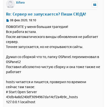
р
Xiforo
н
у
Re: Сервер не запускается? Пиши СЮДА!
т
ь
С
08 фев 2020, 18:10
с
о
ПОМОГИТЕ у меня большая трагедия!
о
я
Вся работа встала.
б
к
После автоматического винды обновления не работает
щ
н
е
сервер.
а
н
Точнее запускается, но не открываются сайты.
ч
и
а
е
л
Думал со сборкой что то, папку OSPanel переименовал в
у
OSPanel2
Поставил абсолютно чистую сборку и она тоже также не
работает
hosts читается и пишется, проверил по времени
сейчас там такое:
# Start Open Server
43db4a8d240df3094967da14cf2a4b9c_hosts
127.0.0.1 localhost