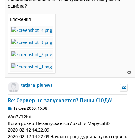
н
ошибка?
ч
и
а
е
л
Вложения
у
В
е
р
tatjana_piunova
н
у
Re: Сервер не запускается? Пиши СЮДА!
т
ь
С
12 фев 2020, 15:38
с
о
Win7/32bit.
о
я
Встал ровно. Не запускается Apach и МарусяBD.
б
к
2020-02-12 14:22:09 --------------------------------------------
щ
н
е
2020-02-12 14:22:09 Начало процедуры запуска сервера
а