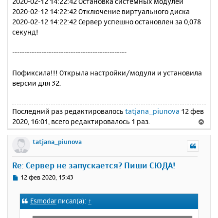
2020-02-12 14:22:42 Остановка системных модулей
2020-02-12 14:22:42 Отключение виртуального диска
2020-02-12 14:22:42 Сервер успешно остановлен за 0,078
секунд!
-----------------------------------------------
Пофиксила!!! Открыла настройки/модули и установила
версии для 32.
Последний раз редактировалось
tatjana_piunova
12 фев
2020, 16:01, всего редактировалось 1 раз.
В
е
р
tatjana_piunova
н
у
Re: Сервер не запускается? Пиши СЮДА!
т
ь
С
12 фев 2020, 15:43
с
о
о
я
Esmodar
писал(а):
↑
б
к
щ
н