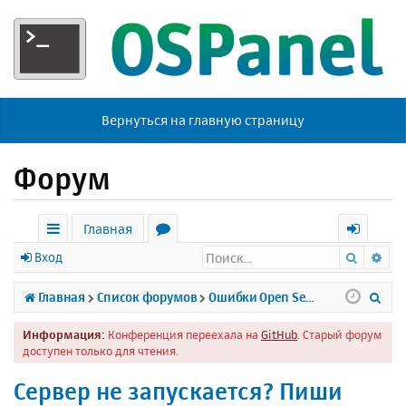
Вернуться на главную страницу
Форум
Главная
Поиск
Ра
с
о
х
Вход
ы
р
о
П
Главная
Список форумов
Ошибки Open Server
л
у
д
о
Информация:
Конференция переехала на
GitHub
. Старый форум
к
м
и
доступен только для чтения.
и
ы
с
Сервер не запускается? Пиши
к