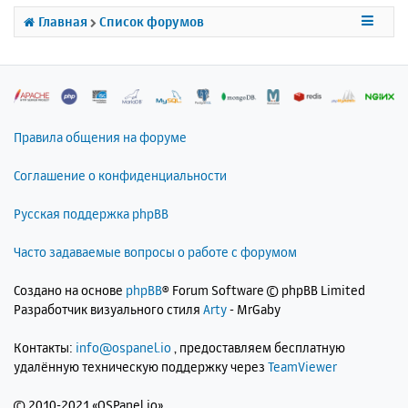
с
Главная
Список форумов
я
к
н
а
ч
а
л
Правила общения на форуме
у
Соглашение о конфиденциальности
Русская поддержка phpBB
Часто задаваемые вопросы о работе с форумом
Создано на основе
phpBB
® Forum Software © phpBB Limited
Разработчик визуального стиля
Arty
- MrGaby
Контакты:
info@ospanel.io
, предоставляем бесплатную
удалённую техническую поддержку через
TeamViewer
©
2010-2021 «OSPanel.io»