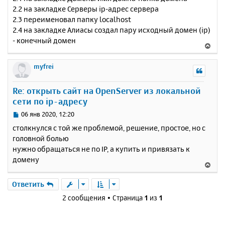
2.2 на закладке Серверы ip-адрес сервера
2.3 переименовал папку localhost
2.4 на закладке Алиасы создал пару исходный домен (ip)
- конечный домен
В
е
р
myfrei
н
у
Re: открыть сайт на OpenServer из локальной
т
сети по ip-адресу
ь
с
С
06 янв 2020, 12:20
я
о
столкнулся с той же проблемой, решение, простое, но с
к
о
головной болью
н
б
нужно обращаться не по IP, а купить и привязать к
щ
а
е
домену
ч
В
н
а
е
и
л
р
Ответить
е
у
н
2 сообщения • Страница
1
из
1
у
т
ь