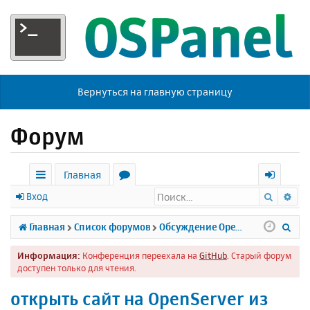
Вернуться на главную страницу
Форум
Главная
Поиск
Ра
с
о
х
Вход
ы
р
о
П
Главная
Список форумов
Обсуждение Open Server
л
у
д
о
Информация:
Конференция переехала на
GitHub
. Старый форум
к
м
и
доступен только для чтения.
и
ы
с
открыть сайт на OpenServer из
к