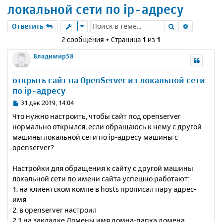
локальной сети по ip-адресу
Поиск
Расшире
Ответить
2 сообщения • Страница
1
из
1
Владимир58
открыть сайт на OpenServer из локальной сети
по ip-адресу
С
31 дек 2019, 14:04
о
Что нужно настроить, чтобы сайт под openserver
о
нормально открылся, если обращаюсь к нему с другой
б
машины локальной сети по ip-адресу машины с
щ
е
openserver?
н
и
Настройки для обращения к сайту с другой машины
е
локальной сети по имени сайта успешно работают:
1. на клиентском компе в hosts прописал пару адрес-
имя
2. в openserver настроил
2.1 на закладке Домены имя домна-папка домена