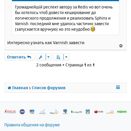
щ
н
Громаднейшій респект автору за Redis но вот очень
е
а
бы хотелось чтоб довести кеширование до
н
ч
логического продолжения и реализовать Sphinx и
и
а
Varnish. последний мне удалось частично завести
е
л
(запускается вручную) но это неудобно
у
Интересно узнать как Varnish завести
В
е
р
Ответить
н
2 сообщения • Страница
1
из
1
у
т
ь
с
Главная
Список форумов
я
к
н
а
ч
а
л
Правила общения на форуме
у