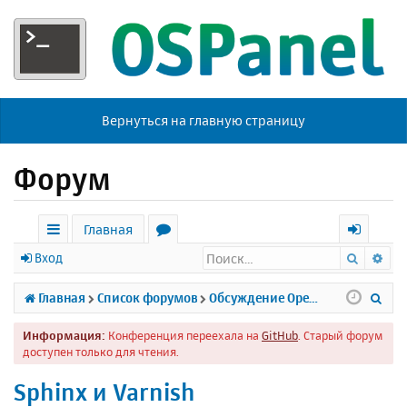
Вернуться на главную страницу
Форум
Главная
Поиск
Ра
с
о
х
Вход
ы
р
о
П
Главная
Список форумов
Обсуждение Open Server
л
у
д
о
Информация:
Конференция переехала на
GitHub
. Старый форум
к
м
и
доступен только для чтения.
и
ы
с
Sphinx и Varnish
к