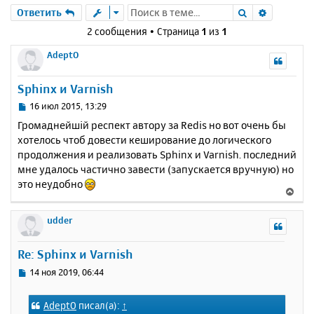
Поиск
Расшире
Ответить
2 сообщения • Страница
1
из
1
AdeptO
Sphinx и Varnish
С
16 июл 2015, 13:29
о
Громаднейшій респект автору за Redis но вот очень бы
о
хотелось чтоб довести кеширование до логического
б
продолжения и реализовать Sphinx и Varnish. последний
щ
е
мне удалось частично завести (запускается вручную) но
н
это неудобно
В
и
е
е
р
udder
н
у
Re: Sphinx и Varnish
т
ь
С
14 ноя 2019, 06:44
с
о
о
я
AdeptO
писал(а):
↑
б
к