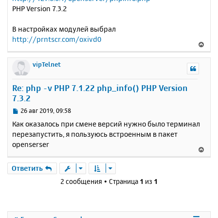
PHP Version 7.3.2
В настройках модулей выбрал
http://prntscr.com/oxivd0
В
е
р
vipTelnet
н
у
Re: php -v PHP 7.1.22 php_info() PHP Version
т
7.3.2
ь
с
С
26 авг 2019, 09:58
я
о
Как оказалось при смене версий нужно было терминал
к
о
перезапустить, я пользуюсь встроенным в пакет
н
б
openserser
щ
а
В
е
ч
е
н
а
р
Ответить
и
л
н
е
2 сообщения • Страница
1
из
1
у
у
т
ь
с