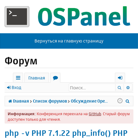
Вернуться на главную страницу
Форум
Главная
Поиск
Ра
с
о
х
Вход
ы
р
о
П
Главная
Список форумов
Обсуждение Open Server
л
у
д
о
Информация:
Конференция переехала на
GitHub
. Старый форум
к
м
и
доступен только для чтения.
и
ы
с
php -v PHP 7.1.22 php_info() PHP
к