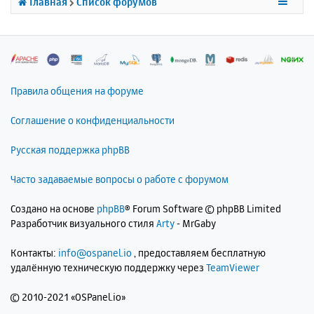
Главная
Список форумов
я
к
н
а
ч
а
л
Правила общения на форуме
у
Соглашение о конфиденциальности
Русская поддержка phpBB
Часто задаваемые вопросы о работе с форумом
Создано на основе
phpBB
® Forum Software © phpBB Limited
Разработчик визуального стиля
Arty
- MrGaby
Контакты:
info@ospanel.io
, предоставляем бесплатную
удалённую техническую поддержку через
TeamViewer
©
2010-2021 «OSPanel.io»