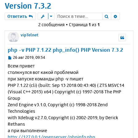
Version 7.3.2
Поиск
Расшире
Ответить
2 сообщения • Страница
1
из
1
vipTelnet
php -v PHP 7.1.22 php_info() PHP Version 7.3.2
С
26 авг 2019, 09:54
о
Всем привет
о
столкнулся вот какой проблемой
б
при запуске команды php -v пишет
щ
е
PHP 7.1.22 (cli) (built: Sep 13 2018 00:43:40) ( ZTS MSVC14
н
(Visual C++ 2015) x64 ) Copyright (c) 1997-2018 The PHP
и
Group
е
Zend Engine v3.1.0, Copyright (c) 1998-2018 Zend
Technologies
with Xdebug v2.7.0, Copyright (c) 2002-2019, by Derick
Rethans
а при выполнение
http://127.0.0.1/openserver/phpinfo.php