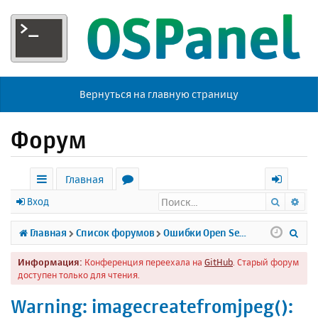
Вернуться на главную страницу
Форум
Главная
Поиск
Ра
с
о
х
Вход
ы
р
о
П
Главная
Список форумов
Ошибки Open Server
л
у
д
о
Информация:
Конференция переехала на
GitHub
. Старый форум
к
м
и
доступен только для чтения.
и
ы
с
Warning: imagecreatefromjpeg():
к