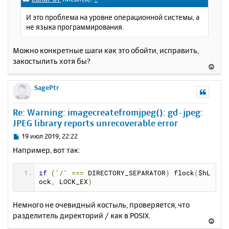
н
б
щ
а
И это проблема на уровне операционной системы, а
е
ч
не языка программирования.
н
а
и
л
е
Можно конкретные шаги как это обойти, исправить,
у
закостылить хотя бы?
В
е
р
SagePtr
н
у
Re: Warning: imagecreatefromjpeg(): gd-jpeg:
т
JPEG library reports unrecoverable error
ь
с
С
19 июл 2019, 22:22
я
о
Например, вот так:
к
о
н
б
щ
а
if
(
'/'
===
 DIRECTORY_SEPARATOR
)
 flock
(
$hL
е
ock
,
 LOCK_EX
)
ч
н
а
и
л
Немного не очевидный костыль, проверяется, что
е
у
разделитель директорий / как в POSIX.
В