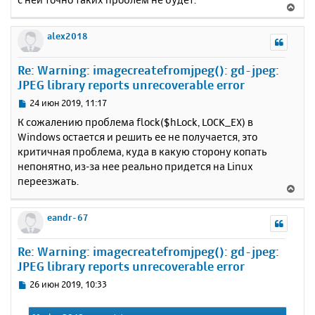
В
е
р
alex2018
н
у
Re: Warning: imagecreatefromjpeg(): gd-jpeg:
т
JPEG library reports unrecoverable error
ь
с
С
24 июн 2019, 11:17
я
о
К сожалению проблема flock($hLock, LOCK_EX) в
к
о
Windows остается и решить ее не получается, это
н
б
критичная проблема, куда в какую сторону копать
щ
а
е
непонятно, из-за нее реально придется на Linux
ч
н
а
переезжать.
В
и
л
е
е
у
р
eandr-67
н
у
Re: Warning: imagecreatefromjpeg(): gd-jpeg:
т
JPEG library reports unrecoverable error
ь
с
С
26 июн 2019, 10:33
я
о
к
о