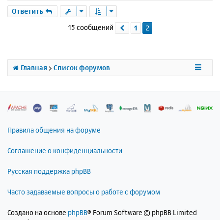
е
р
Ответить
н
15 сообщений
1
2
Пред.
у
т
ь
с
я
Главная
Список форумов
к
н
а
ч
а
л
Правила общения на форуме
у
Соглашение о конфиденциальности
Русская поддержка phpBB
Часто задаваемые вопросы о работе с форумом
Создано на основе
phpBB
® Forum Software © phpBB Limited