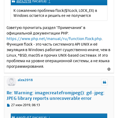
alex2018
писал(а):
↑
н
б
щ
а
К сожалению проблема flock($hLock, LOCK_EX) в
е
ч
Windows остается и решить ее не получается
н
а
и
л
е
Советую прочитать раздел "Примечания" в
у
официальной документации PHP:
https://www.php.net/manual/ru/function.flock.php
.
Функция flock - это часть системного API UNIX и её
эмуляция в Windows работает существенно иначе, чем в
Linux, *BSD, macOS и прочих UNIX-based системах. И это
проблема на уровне операционной системы, а не языка
программирования.
В
е
р
alex2018
н
у
Re: Warning: imagecreatefromjpeg(): gd-jpeg:
т
JPEG library reports unrecoverable error
ь
с
С
27 июн 2019, 06:13
я
о
к
о
eandr-67
писал(а):
↑