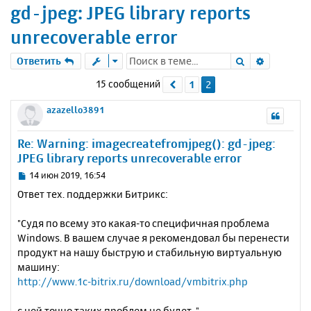
gd-jpeg: JPEG library reports
unrecoverable error
Поиск
Расшире
Ответить
15 сообщений
1
2
Пред.
azazello3891
Re: Warning: imagecreatefromjpeg(): gd-jpeg:
JPEG library reports unrecoverable error
С
14 июн 2019, 16:54
о
Ответ тех. поддержки Битрикс:
о
б
"Судя по всему это какая-то специфичная проблема
щ
е
Windows. В вашем случае я рекомендовал бы перенести
н
продукт на нашу быструю и стабильную виртуальную
и
машину:
е
http://www.1c-bitrix.ru/download/vmbitrix.php
с ней точно таких проблем не будет. "