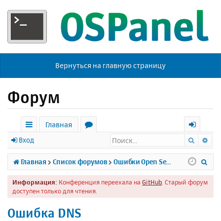
Вернуться на главную страницу
Форум
Главная
Поиск
Ра
с
о
х
Вход
ы
р
о
П
Главная
Список форумов
Ошибки Open Server
л
у
д
о
Информация:
Конференция переехала на
GitHub
. Старый форум
к
м
и
доступен только для чтения.
и
ы
с
Ошибка DNS
к