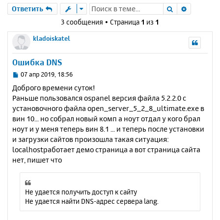
Поиск
Расшире
Ответить
3 сообщения • Страница
1
из
1
kladoiskatel
Ошибка DNS
С
07 апр 2019, 18:56
о
Доброго времени суток!
о
Раньше пользовался ospanel версия файла 5.2.2.0 с
б
установочного файла open_server_5_2_8_ultimate.exe в
щ
е
вин 10... но собрал новый комп а ноут отдал у кого брал
н
ноут и у меня теперь вин 8.1 ... и теперь после установки
и
и загрузки сайтов произошла такая ситуация:
е
localhostработает демо страница а вот страница сайта
нет, пишет что
Не удается получить доступ к сайту
Не удается найти DNS-адрес сервера lang.