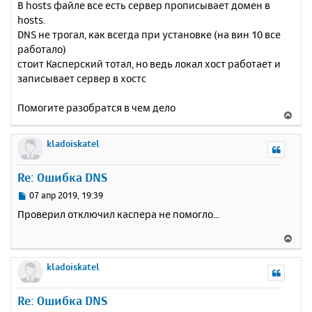
В hosts файле все есть сервер прописывает домен в
hosts.
DNS не трогал, как всегда при установке (на вин 10 все
работало)
стоит Касперский тотал, но ведь локал хост работает и
записывает сервер в хостс
Помогите разобратся в чем дело
В
е
р
kladoiskatel
н
у
Re: Ошибка DNS
т
ь
С
07 апр 2019, 19:39
с
о
Проверил отключил каспера не помогло...
о
я
б
к
В
щ
н
е
е
а
р
kladoiskatel
н
ч
н
и
а
у
е
Re: Ошибка DNS
л
т