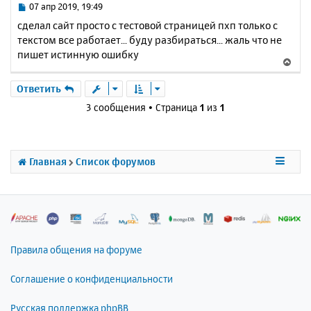
у
ь
С
07 апр 2019, 19:49
с
о
сделал сайт просто с тестовой страницей пхп только с
о
я
текстом все работает... буду разбираться... жаль что не
б
к
пишет истинную ошибку
щ
н
В
е
а
е
н
ч
р
Ответить
и
а
н
е
3 сообщения • Страница
1
из
1
л
у
у
т
ь
с
Главная
Список форумов
я
к
н
а
ч
а
л
Правила общения на форуме
у
Соглашение о конфиденциальности
Русская поддержка phpBB