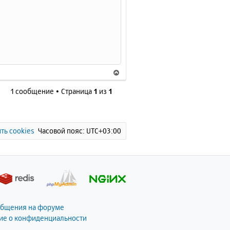
В
е
1 сообщение • Страница
1
из
1
р
н
у
т
ь
ть cookies
Часовой пояс:
UTC+03:00
с
я
к
н
а
ч
а
общения на форуме
л
ие о конфиденциальности
у