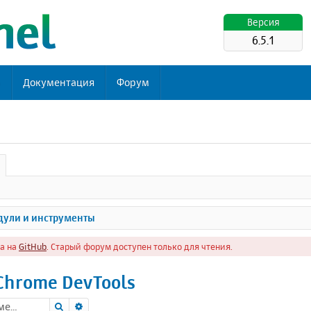
Версия
6.5.1
ь
Документация
Форум
ули и инструменты
а на
GitHub
. Старый форум доступен только для чтения.
Chrome DevTools
Поиск
Расширенный поиск