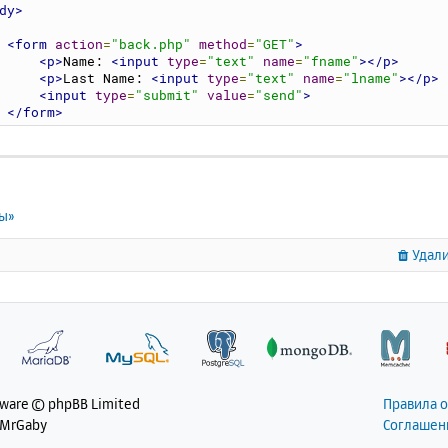
dy>
<form
action
=
"back.php"
method
=
"GET"
>
<p>
Name: 
<input
type
=
"text"
name
=
"fname"
></p>
<p>
Last Name: 
<input
type
=
"text"
name
=
"lname"
></p>
<input
type
=
"submit"
value
=
"send"
>
</form>
ody>
tml>
ты»
Удали
tware © phpBB Limited
Правила 
 MrGaby
Соглашен