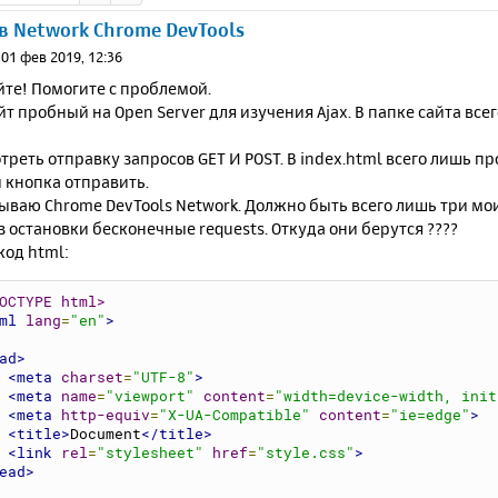
в Network Chrome DevTools
»
01 фев 2019, 12:36
те! Помогите с проблемой.
йт пробный на Open Server для изучения Ajax. В папке сайта всег
треть отправку запросов GET И POST. В index.html всего лишь 
 кнопка отправить.
ываю Chrome DevTools Network. Должно быть всего лишь три мои
з остановки бесконечные requests. Откуда они берутся ????
код html:
OCTYPE html>
ml
lang
=
"en"
>
ad>
<meta
charset
=
"UTF-8"
>
<meta
name
=
"viewport"
content
=
"width=device-width, init
<meta
http-equiv
=
"X-UA-Compatible"
content
=
"ie=edge"
>
<title>
Document
</title>
<link
rel
=
"stylesheet"
href
=
"style.css"
>
ead>