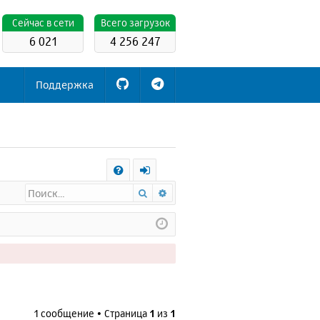
Cейчас в сети
Всего загрузок
6 021
4 256 247
Поддержка
С
Поиск
Расширенный поиск
FA
х
Q
о
д
1 сообщение • Страница
1
из
1