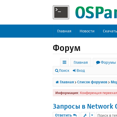
Главная
Новости
Скачат
Форум
Главная
Форумы
с
Поиск
Вход
ы
Главная
Список форумов
Мод
л
Информация:
Конференция переехал
к
и
Запросы в Network 
Ответить