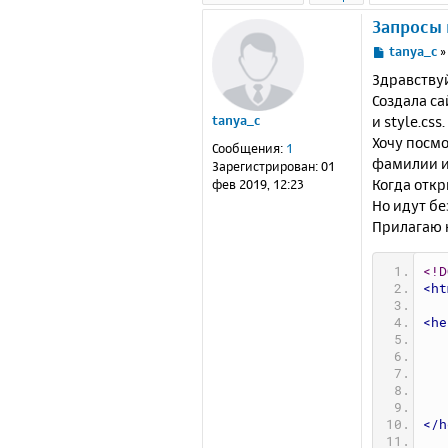
Запросы 
С
tanya_c
о
Здравствуй
о
Создала са
б
и style.css.
tanya_c
щ
е
Хочу посмо
Сообщения:
1
н
фамилии и
Зарегистрирован:
01
и
Когда откр
фев 2019, 12:23
е
Но идут бе
Прилагаю 
<!D
<ht
<he
</h