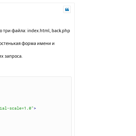
о три файла: index.html, back.php
простенькая форма имени и
х запроса.
ial-scale=1.0"
>