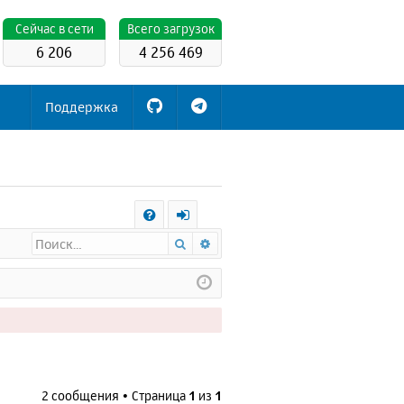
Cейчас в сети
Всего загрузок
6 206
4 256 469
Поддержка
С
Поиск
Расширенный поиск
FA
х
Q
о
д
2 сообщения • Страница
1
из
1