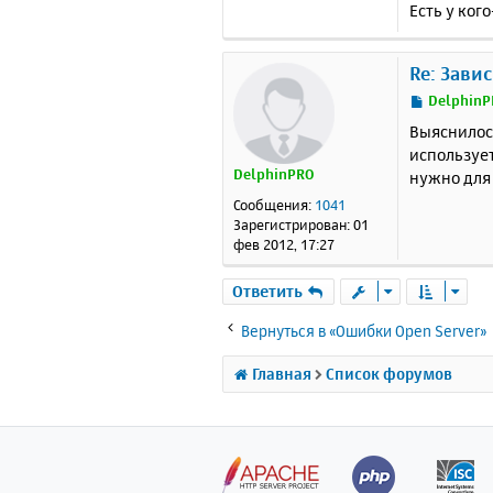
Есть у ког
Re: Зави
С
DelphinP
о
Выяснилось
о
использует
б
DelphinPRO
нужно для 
щ
е
Сообщения:
1041
н
Зарегистрирован:
01
и
фев 2012, 17:27
е
Ответить
Вернуться в «Ошибки Open Server»
Главная
Список форумов