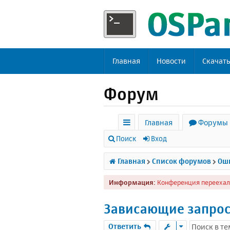
Главная
Новости
Скачат
Форум
Главная
Форумы
с
Поиск
Вход
ы
Главная
Список форумов
Оши
л
Информация:
Конференция переехал
к
и
Зависающие запро
Ответить