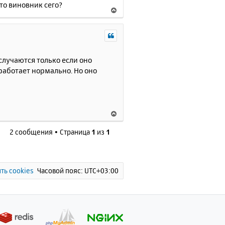
кто виновник сего?
В
е
р
н
у
т
случаются только если оно
ь
 работает нормально. Но оно
с
я
к
н
В
а
е
ч
2 сообщения • Страница
1
из
1
р
а
н
л
у
у
т
ь
ть cookies
Часовой пояс:
UTC+03:00
с
я
к
н
а