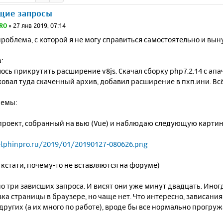
щие запросы
RO
»
27 янв 2019, 07:14
роблема, с которой я не могу справиться самостоятельно и вын
:
сь прикрутить расширение v8js. Скачал сборку php7.2.14 с апач
ковал туда скаченный архив, добавил расширение в пхп.ини. Всё
лемы:
проект, собранный на вью (Vue) и наблюдаю следующую карти
elphinpro.ru/2019/01/20190127-080626.png
 кстати, почему-то не вставляются на форуме)
о три зависших запроса. И висят они уже минут двадцать. Ино
ка страницы в браузере, но чаще нет. Что интересно, зависани
 других (а их много по работе), вроде бы все нормально прогруж