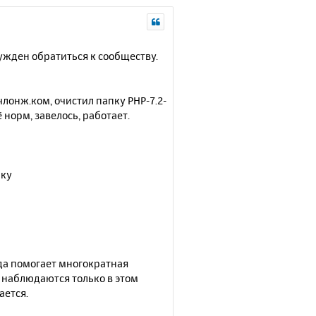
ужден обратиться к сообществу.
лонж.ком, очистил папку PHP-7.2-
 норм, завелось, работает.
нку
гда помогает многократная
я наблюдаются только в этом
ается.