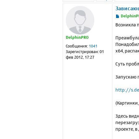
Зависаю
С
DelphinP
о
Возникла п
о
б
Преамбула
DelphinPRO
щ
е
Понадобило
Сообщения:
1041
н
x64, распа
Зарегистрирован:
01
и
фев 2012, 17:27
е
Суть проб
Запускаю 
http://s.d
(Картинки,
Здесь видн
перезагруз
проекте, в