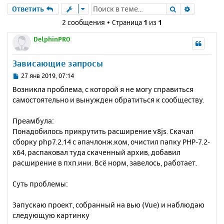
Поиск
Расшире
Ответить
2 сообщения • Страница
1
из
1
DelphinPRO
Зависающие запросы
С
27 янв 2019, 07:14
о
Возникла проблема, с которой я не могу справиться
о
самостоятельно и вынужден обратиться к сообществу.
б
щ
е
Преамбула:
н
Понадобилось прикрутить расширение v8js. Скачал
и
сборку php7.2.14 с апачлонж.ком, очистил папку PHP-7.2-
е
x64, распаковал туда скаченный архив, добавил
расширение в пхп.ини. Всё норм, завелось, работает.
Суть проблемы:
Запускаю проект, собранный на вью (Vue) и наблюдаю
следующую картинку