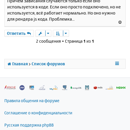
Причём зависания случаются только если оно
б
к
используется в коде. Если оно просто подключено, но не
щ
н
е
используется, всё работает нормально. Но оно нужно
а
н
для рендера js кода. Проблемка...
ч
В
и
а
е
е
л
р
Ответить
у
н
2 сообщения • Страница
1
из
1
у
т
ь
с
Главная
Список форумов
я
к
н
а
ч
а
л
Правила общения на форуме
у
Соглашение о конфиденциальности
Русская поддержка phpBB