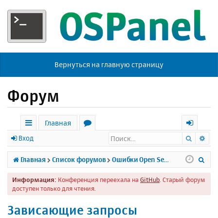
Вернуться на главную страницу
Форум
Главная
Поиск
Ра
с
о
х
Вход
ы
р
о
П
Главная
Список форумов
Ошибки Open Server
л
у
д
о
Информация:
Конференция переехала на
GitHub
. Старый форум
к
м
и
доступен только для чтения.
и
ы
с
Зависающие запросы
к