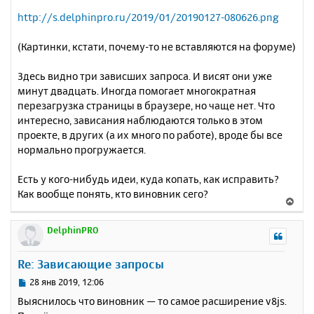
http://s.delphinpro.ru/2019/01/20190127-080626.png
(Картинки, кстати, почему-то не вставляются на форуме)
Здесь видно три зависших запроса. И висят они уже
минут двадцать. Иногда помогает многократная
перезагрузка страницы в браузере, но чаще нет. Что
интересно, зависания наблюдаются только в этом
проекте, в других (а их много по работе), вроде бы все
нормально прогружается.
Есть у кого-нибудь идеи, куда копать, как исправить?
Как вообще понять, кто виновник сего?
В
е
р
DelphinPRO
н
у
Re: Зависающие запросы
т
ь
С
28 янв 2019, 12:06
с
о
Выяснилось что виновник — то самое расширение v8js.
о
я