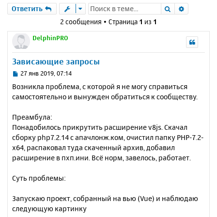
Поиск
Расшире
Ответить
2 сообщения • Страница
1
из
1
DelphinPRO
Зависающие запросы
С
27 янв 2019, 07:14
о
Возникла проблема, с которой я не могу справиться
о
самостоятельно и вынужден обратиться к сообществу.
б
щ
е
Преамбула:
н
Понадобилось прикрутить расширение v8js. Скачал
и
сборку php7.2.14 с апачлонж.ком, очистил папку PHP-7.2-
е
x64, распаковал туда скаченный архив, добавил
расширение в пхп.ини. Всё норм, завелось, работает.
Суть проблемы:
Запускаю проект, собранный на вью (Vue) и наблюдаю
следующую картинку