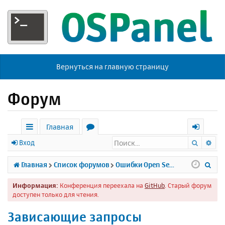
Вернуться на главную страницу
Форум
Главная
Поиск
Ра
с
о
х
Вход
ы
р
о
П
Главная
Список форумов
Ошибки Open Server
л
у
д
о
Информация:
Конференция переехала на
GitHub
. Старый форум
к
м
и
доступен только для чтения.
и
ы
с
Зависающие запросы
к