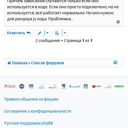
Причём зависания случаются только если оно
б
к
используется в коде. Если оно просто подключено, но не
щ
н
е
используется, всё работает нормально. Но оно нужно
а
н
для рендера js кода. Проблемка...
ч
В
и
а
е
е
л
р
Ответить
у
н
2 сообщения • Страница
1
из
1
у
т
ь
с
Главная
Список форумов
я
к
н
а
ч
а
л
Правила общения на форуме
у
Соглашение о конфиденциальности
Русская поддержка phpBB