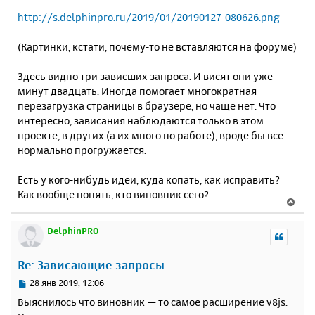
http://s.delphinpro.ru/2019/01/20190127-080626.png
(Картинки, кстати, почему-то не вставляются на форуме)
Здесь видно три зависших запроса. И висят они уже
минут двадцать. Иногда помогает многократная
перезагрузка страницы в браузере, но чаще нет. Что
интересно, зависания наблюдаются только в этом
проекте, в других (а их много по работе), вроде бы все
нормально прогружается.
Есть у кого-нибудь идеи, куда копать, как исправить?
Как вообще понять, кто виновник сего?
В
е
р
DelphinPRO
н
у
Re: Зависающие запросы
т
ь
С
28 янв 2019, 12:06
с
о
Выяснилось что виновник — то самое расширение v8js.
о
я