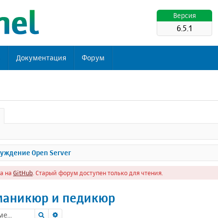
Версия
6.5.1
ь
Документация
Форум
уждение Open Server
а на
GitHub
. Старый форум доступен только для чтения.
маникюр и педикюр
Поиск
Расширенный поиск