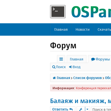
Главная
Новости
Скачат
Форум
Главная
Форумы
с
Поиск
Вход
ы
Главная
Список форумов
Обс
л
Информация:
Конференция переехал
к
и
Балаяж и макияж, 
Ответить