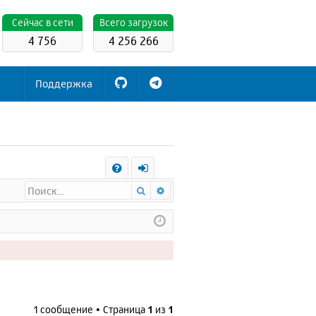
Cейчас в сети
Всего загрузок
4 756
4 256 266
Поддержка
С
Поиск
Расширенный поиск
FA
х
Q
о
д
1 сообщение • Страница
1
из
1