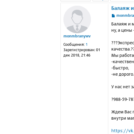
Балаяж 
С
monmbra
о
Балаяж и 
о
ну, а цены 
б
monmbranywv
щ
е
???Экспре
Сообщения:
1
н
качества.?
Зарегистрирован:
01
и
Мы работа
дек 2018, 21:46
е
-качествен
-быстро,
-не дорого.
У нас нет 
?988-59-7
Ждем Вас п
внутри маг
https://vk