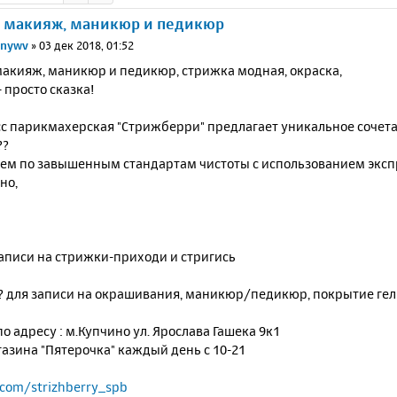
и макияж, маникюр и педикюр
nywv
»
03 дек 2018, 01:52
макияж, маникюр и педикюр, стрижка модная, окраска,
- просто сказка!
сс парикмахерская "Стрижберри" предлагает уникальное сочета
??
ем по завышенным стандартам чистоты с использованием эксп
но,
записи на стрижки-приходи и стригись
8? для записи на окрашивания, маникюр/педикюр, покрытие гел
о адресу : м.Купчино ул. Ярослава Гашека 9к1
азина "Пятерочка" каждый день с 10-21
.com/strizhberry_spb