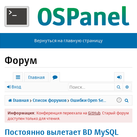
Вернуться на главную страницу
Форум
Главная
Поиск
Ра
с
о
х
Вход
ы
р
о
П
Главная
Список форумов
Ошибки Open Server
л
у
д
о
Информация:
Конференция переехала на
GitHub
. Старый форум
к
м
и
доступен только для чтения.
и
ы
с
Постоянно вылетает BD MySQL
к