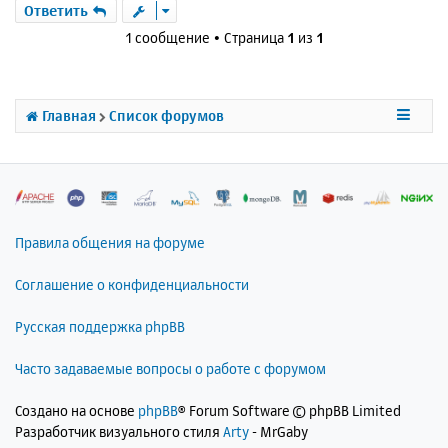
р
Ответить
н
1 сообщение • Страница
1
из
1
у
т
ь
с
Главная
Список форумов
я
к
н
а
ч
а
л
Правила общения на форуме
у
Соглашение о конфиденциальности
Русская поддержка phpBB
Часто задаваемые вопросы о работе с форумом
Создано на основе
phpBB
® Forum Software © phpBB Limited
Разработчик визуального стиля
Arty
- MrGaby