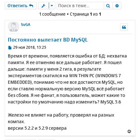
Поиск
Расшире
Ответить
1 сообщение • Страница
1
из
1
SvGA
Постоянно вылетает BD MySQL
С
29 ноя 2018, 13:25
о
Время от времени, появляется ошибка от БД: нехватка
о
памяти. Я ее отменяю все дальше работает. Я пошел
б
дальше: памяти у меня 2 гига, в результате
щ
е
экспериментов скатился на WIN THIN PC (WINDOWS 7
н
EMBEDDED), понимаю что не все достаются MySQL, но
и
если ставлю нормальную версию MySQL всё работает
е
без сбоев. Я не фанат, я пользователь, может какие то
настройки по умолчанию надо изменить? MySQL 5.6
Железо не влияет на работу, проверял на разных
компах.
версии 5.2.2 и 5.2.9 сервера
В
е