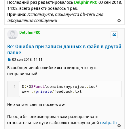
Последний раз редактировалось
DelphinPRO
03 сен 2018,
ls
=
"55"
rows
=
"5"
></textarea><br>
14:08, всего редактировалось 1 раз.
<input
type
=
"submit"
value
=
"Отправ
ить"
>
Причина:
Используйте, пожалуйста bb-теги для
</form>
оформления сообщений
В
</div>
е
</body>
р
DelphinPRO
</html>
н
у
Re: Ошибка при записи данных в файл в другой
т
папке
ь
с
С
03 сен 2018, 14:11
я
о
В сообщении об ошибке ясно видно, что путь
к
о
неправильный:
н
б
щ
а
е
ч
D
:
\O
SPanel
\domains\myproject
.
loc\
н
а
www
../
private
/
feedback
.
txt
и
л
е
у
Не хватает слеша после www.
Плюс, я бы рекомендовал вам разворачивать
относительные пути в абсолютные функцией
realpath
В