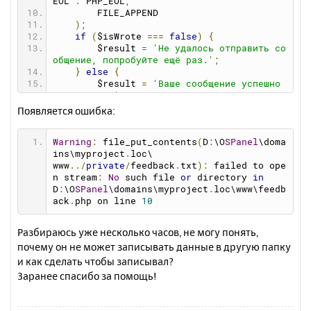
EOL 
.
 PHP_EOL
,
        FILE_APPEND
);
if
(
$isWrote 
===
false
)
{
        $result 
=
'Не удалось отправить со
общение, попробуйте ещё раз.'
;
}
else
{
        $result 
=
'Ваше сообщение успешно 
отправлено!'
;
}
Появляется ошибка:
}
?>
Warning
:
 file_put_contents
(
D
:
\O
SPanel
\doma
<html>
ins\myproject
.
loc\
<head>
www
../
private
/
feedback
.
txt
):
 failed to ope
<title>
Обратная связь
</title>
n stream
:
No
 such file 
or
 directory 
in
</head>
D
:
\O
SPanel
\domains\myproject
.
loc\www\feedb
<body>
ack
.
php on line 
10
<div
style
=
"
text
-
align
:
 center
"
>
<h1>
Форма обратной связи
</h1>
<?
php 
if
(
$result 
!==
null
):
?>
Разбираюсь уже несколько часов, не могу понять,
<div><b>
<?=
 $result 
?>
</b></div><br>
почему он не может записывать данные в другую папку
<?
php endif
;
?>
и как сделать чтобы записывал?
<form
action
=
"feedback.php"
method
=
"po
st"
>
Заранее спасибо за помощь!
<label
for
=
"text"
>
Введите ваш текс
т:
</label><br>
<textarea
name
=
"text"
id
=
"text"
co