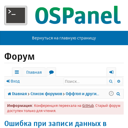
Вернуться на главную страницу
Форум
Главная
Поиск
Ра
с
о
х
Вход
ы
р
о
П
Главная
Список форумов
Оффтоп и другие темы
л
у
д
о
Информация:
Конференция переехала на
GitHub
. Старый форум
к
м
и
доступен только для чтения.
и
ы
с
Ошибка при записи данных в
к