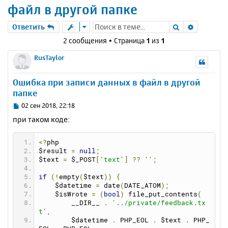
файл в другой папке
Поиск
Расшире
Ответить
2 сообщения • Страница
1
из
1
RusTaylor
Ошибка при записи данных в файл в другой
папке
С
02 сен 2018, 22:18
о
при таком коде:
о
б
щ
<?
php
е
$result 
=
null
;
н
$text 
=
 $_POST
[
'text'
]
??
''
;
и
if
(!
empty
(
$text
))
{
е
    $datetime 
=
 date
(
DATE_ATOM
);
    $isWrote 
=
(
bool
)
 file_put_contents
(
        __DIR__ 
.
'../private/feedback.tx
t'
,
        $datetime 
.
 PHP_EOL 
.
 $text 
.
 PHP_