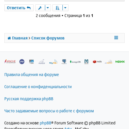
е
р
Ответить
н
2 сообщения • Страница
1
из
1
у
т
ь
с
Главная
Список форумов
я
к
н
а
ч
а
л
Правила общения на форуме
у
Соглашение о конфиденциальности
Русская поддержка phpBB
Часто задаваемые вопросы о работе с форумом
Создано на основе
phpBB
® Forum Software © phpBB Limited
Разработчик визуального стиля
Arty
- MrGaby