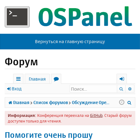
Вернуться на главную страницу
Форум
Главная
Поиск
Ра
с
о
х
Вход
ы
р
о
П
Главная
Список форумов
Обсуждение Open Server
л
у
д
о
Информация:
Конференция переехала на
GitHub
. Старый форум
к
м
и
доступен только для чтения.
и
ы
с
Помогите очень прошу
к