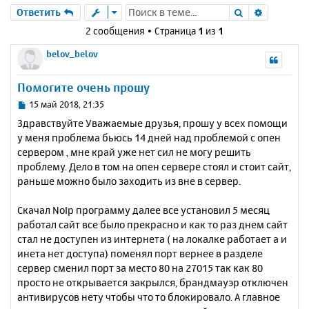
Поиск
Расшире
Ответить
2 сообщения • Страница
1
из
1
belov_belov
Помогите очень прошу
С
15 май 2018, 21:35
о
Здравствуйте Уважаемые друзья, прошу у всех помощи
о
у меня проблема бьюсь 14 дней над проблемой с опен
б
сервером , мне край уже нет сил не могу решить
щ
е
проблему. Дело в том на опен сервере стоял и стоит сайт,
н
раньше можно было заходить из вне в сервер.
и
е
Скачал NoIp программу далее все установил 5 месяц
работал сайт все было прекрасно и как то раз днем сайт
стал не доступен из интернета ( на локалке работает а и
инета нет доступа) поменял порт вернее в разделе
сервер сменил порт за место 80 на 27015 так как 80
просто не открывается закрылся, брандмауэр отключен
антивирусов нету чтобы что то блокировало. А главное