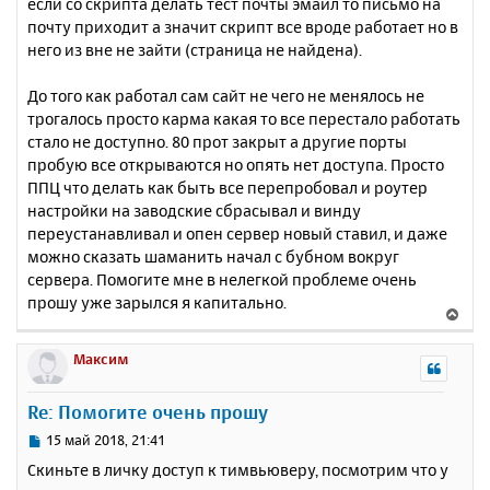
если со скрипта делать тест почты эмайл то письмо на
почту приходит а значит скрипт все вроде работает но в
него из вне не зайти (страница не найдена).
До того как работал сам сайт не чего не менялось не
трогалось просто карма какая то все перестало работать
стало не доступно. 80 прот закрыт а другие порты
пробую все открываются но опять нет доступа. Просто
ППЦ что делать как быть все перепробовал и роутер
настройки на заводские сбрасывал и винду
переустанавливал и опен сервер новый ставил, и даже
можно сказать шаманить начал с бубном вокруг
сервера. Помогите мне в нелегкой проблеме очень
прошу уже зарылся я капитально.
В
е
р
Максим
н
у
Re: Помогите очень прошу
т
ь
С
15 май 2018, 21:41
с
о
Скиньте в личку доступ к тимвьюверу, посмотрим что у
о
я