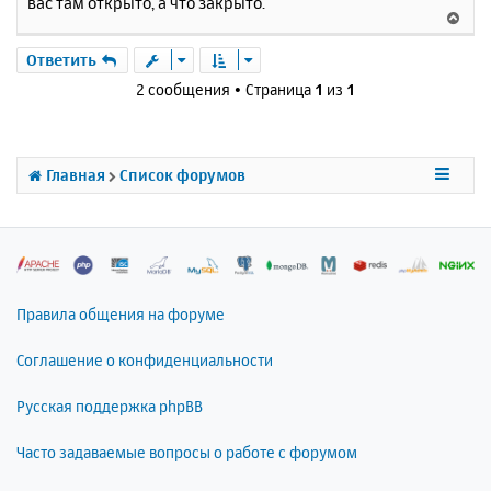
вас там открыто, а что закрыто.
б
к
В
щ
н
е
е
а
р
Ответить
н
ч
н
и
2 сообщения • Страница
1
из
1
а
у
е
л
т
у
ь
с
Главная
Список форумов
я
к
н
а
ч
а
л
Правила общения на форуме
у
Соглашение о конфиденциальности
Русская поддержка phpBB
Часто задаваемые вопросы о работе с форумом