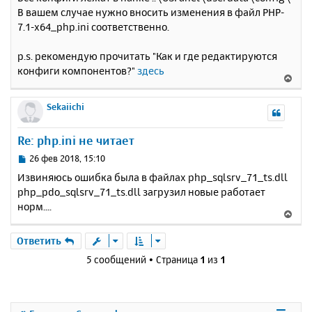
о
я
В вашем случае нужно вносить изменения в файл PHP-
б
к
7.1-x64_php.ini соответственно.
щ
н
е
а
н
p.s. рекомендую прочитать "Как и где редактируются
ч
и
а
конфиги компонентов?"
здесь
В
е
л
е
у
р
Sekaiichi
н
у
Re: php.ini не читает
т
ь
С
26 фев 2018, 15:10
с
о
Извиняюсь ошибка была в файлах php_sqlsrv_71_ts.dll
о
я
php_pdo_sqlsrv_71_ts.dll загрузил новые работает
б
к
норм....
щ
н
В
е
а
е
н
ч
р
Ответить
и
а
н
е
5 сообщений • Страница
1
из
1
л
у
у
т
ь
с