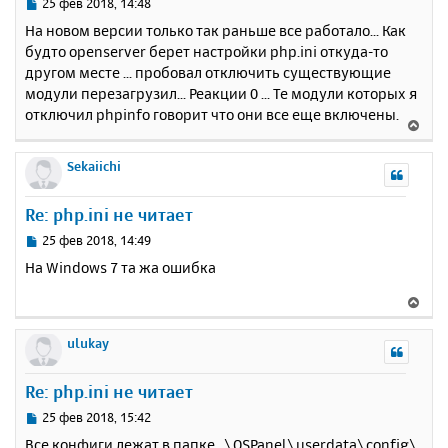
ь
С
25 фев 2018, 14:48
с
о
На новом версии только так раньше все работало... Как
о
я
будто openserver берет настройки php.ini откуда-то
б
к
другом месте ... пробовал отключить существующие
щ
н
е
модули перезагрузил... Реакции 0 ... Те модули которых я
а
н
отключил phpinfo говорит что они все еще включены.
ч
В
и
а
е
е
л
р
Sekaiichi
у
н
у
Re: php.ini не читает
т
ь
С
25 фев 2018, 14:49
с
о
На Windows 7 та жа ошибка
о
я
б
к
В
щ
н
е
е
а
р
ulukay
н
ч
н
и
а
у
е
Re: php.ini не читает
л
т
у
ь
С
25 фев 2018, 15:42
с
о
Все конфиги лежат в папке ..\OSPanel\userdata\config\