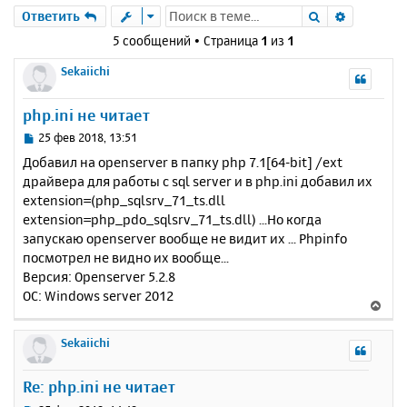
Поиск
Расшире
Ответить
5 сообщений • Страница
1
из
1
Sekaiichi
php.ini не читает
С
25 фев 2018, 13:51
о
Добавил на openserver в папку php 7.1[64-bit] /ext
о
драйвера для работы с sql server и в php.ini добавил их
б
extension=(php_sqlsrv_71_ts.dll
щ
е
extension=php_pdo_sqlsrv_71_ts.dll) ...Но когда
н
запускаю openserver вообще не видит их ... Phpinfo
и
посмотрел не видно их вообще...
е
Версия: Openserver 5.2.8
ОС: Windows server 2012
В
е
р
Sekaiichi
н
у
Re: php.ini не читает
т