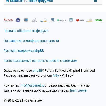
Главная
Список форумов
я
к
н
а
ч
а
л
Правила общения на форуме
у
Соглашение о конфиденциальности
Русская поддержка phpBB
Часто задаваемые вопросы о работе с форумом
Создано на основе
phpBB
® Forum Software © phpBB Limited
Разработчик визуального стиля
Arty
- MrGaby
Контакты:
info@ospanel.io
, предоставляем бесплатную
удалённую техническую поддержку через
TeamViewer
©
2010-2021 «OSPanel.io»