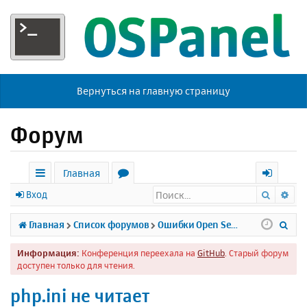
Вернуться на главную страницу
Форум
Главная
Поиск
Ра
с
о
х
Вход
ы
р
о
П
Главная
Список форумов
Ошибки Open Server
л
у
д
о
Информация:
Конференция переехала на
GitHub
. Старый форум
к
м
и
доступен только для чтения.
и
ы
с
php.ini не читает
к