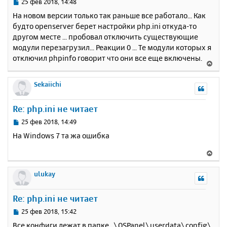
ь
С
25 фев 2018, 14:48
с
о
На новом версии только так раньше все работало... Как
о
я
будто openserver берет настройки php.ini откуда-то
б
к
другом месте ... пробовал отключить существующие
щ
н
е
модули перезагрузил... Реакции 0 ... Те модули которых я
а
н
отключил phpinfo говорит что они все еще включены.
ч
В
и
а
е
е
л
р
Sekaiichi
у
н
у
Re: php.ini не читает
т
ь
С
25 фев 2018, 14:49
с
о
На Windows 7 та жа ошибка
о
я
б
к
В
щ
н
е
е
а
р
ulukay
н
ч
н
и
а
у
е
Re: php.ini не читает
л
т
у
ь
С
25 фев 2018, 15:42
с
о
Все конфиги лежат в папке ..\OSPanel\userdata\config\