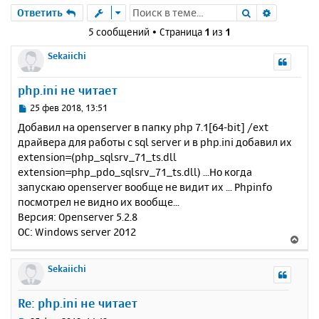
Поиск
Расшире
Ответить
5 сообщений • Страница
1
из
1
Sekaiichi
php.ini не читает
С
25 фев 2018, 13:51
о
Добавил на openserver в папку php 7.1[64-bit] /ext
о
драйвера для работы с sql server и в php.ini добавил их
б
extension=(php_sqlsrv_71_ts.dll
щ
е
extension=php_pdo_sqlsrv_71_ts.dll) ...Но когда
н
запускаю openserver вообще не видит их ... Phpinfo
и
посмотрел не видно их вообще...
е
Версия: Openserver 5.2.8
ОС: Windows server 2012
В
е
р
Sekaiichi
н
у
Re: php.ini не читает
т