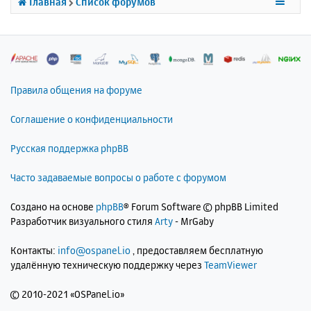
Главная
Список форумов
я
к
н
а
ч
а
л
Правила общения на форуме
у
Соглашение о конфиденциальности
Русская поддержка phpBB
Часто задаваемые вопросы о работе с форумом
Создано на основе
phpBB
® Forum Software © phpBB Limited
Разработчик визуального стиля
Arty
- MrGaby
Контакты:
info@ospanel.io
, предоставляем бесплатную
удалённую техническую поддержку через
TeamViewer
©
2010-2021 «OSPanel.io»