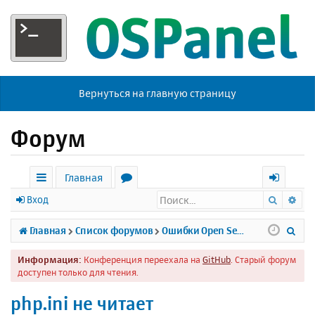
Вернуться на главную страницу
Форум
Главная
Поиск
Ра
с
о
х
Вход
ы
р
о
П
Главная
Список форумов
Ошибки Open Server
л
у
д
о
Информация:
Конференция переехала на
GitHub
. Старый форум
к
м
и
доступен только для чтения.
и
ы
с
php.ini не читает
к