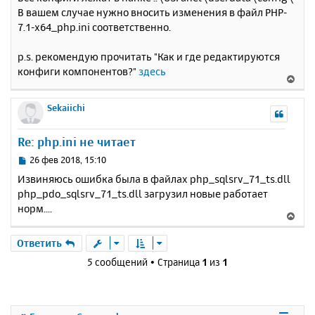
о
я
В вашем случае нужно вносить изменения в файл PHP-
б
к
7.1-x64_php.ini соответственно.
щ
н
е
а
н
p.s. рекомендую прочитать "Как и где редактируются
ч
и
а
конфиги компонентов?"
здесь
В
е
л
е
у
р
Sekaiichi
н
у
Re: php.ini не читает
т
ь
С
26 фев 2018, 15:10
с
о
Извиняюсь ошибка была в файлах php_sqlsrv_71_ts.dll
о
я
php_pdo_sqlsrv_71_ts.dll загрузил новые работает
б
к
норм....
щ
н
В
е
а
е
н
ч
р
Ответить
и
а
н
е
5 сообщений • Страница
1
из
1
л
у
у
т
ь
с