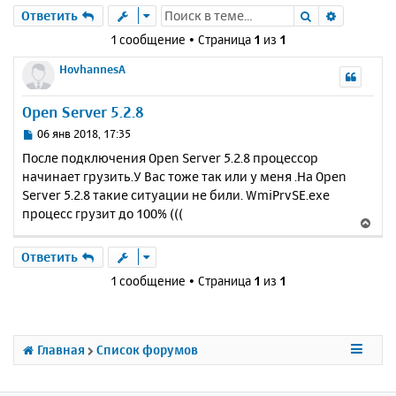
Поиск
Расшире
Ответить
1 сообщение • Страница
1
из
1
HovhannesA
Open Server 5.2.8
С
06 янв 2018, 17:35
о
После подключения Open Server 5.2.8 процессор
о
начинает грузить.У Вас тоже так или у меня .На Open
б
Server 5.2.8 такие ситуации не били. WmiPrvSE.exe
щ
е
процесс грузит до 100% (((
В
н
е
и
р
Ответить
е
н
1 сообщение • Страница
1
из
1
у
т
ь
с
Главная
Список форумов
я
к
н