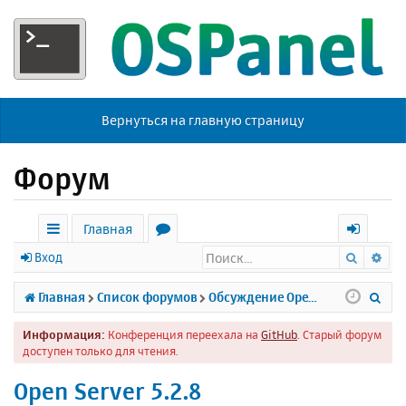
Вернуться на главную страницу
Форум
Главная
Поиск
Ра
с
о
х
Вход
ы
р
о
П
Главная
Список форумов
Обсуждение Open Server
л
у
д
о
Информация:
Конференция переехала на
GitHub
. Старый форум
к
м
и
доступен только для чтения.
и
ы
с
Open Server 5.2.8
к