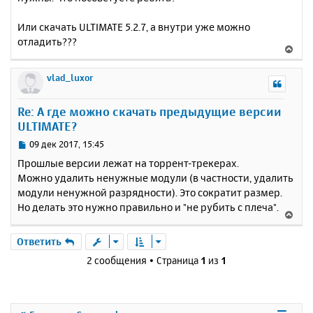
Или скачать ULTIMATE 5.2.7, а внутри уже можно
отладить???
В
е
р
vlad_luxor
н
у
Re: А где можно скачать предыдущие версии
т
ULTIMATE?
ь
с
С
09 дек 2017, 15:45
я
о
Прошлые версии лежат на торрент-трекерах.
к
о
Можно удалить ненужные модули (в частности, удалить
н
б
модули ненужной разрядности). Это сократит размер.
щ
а
е
Но делать это нужно правильно и "не рубить с плеча".
ч
В
н
а
е
и
л
р
Ответить
е
у
н
2 сообщения • Страница
1
из
1
у
т
ь
с