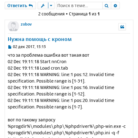
Поиск
Расшире
Ответить
2 сообщения • Страница
1
из
1
zobov
Нужна помощь с кроном
С
02 дек 2017, 15:15
о
что за проблема ошибка вот такая вот
о
02 Dec 19:11:18 Start nnCron
б
02 Dec 19:11:18 Load cron.tab
щ
е
02 Dec 19:11:18 WARNING: line:1 pos:12. Invalid time
н
specification. Possible range is [1-31].
и
02 Dec 19:11:18 WARNING: line:1 pos:16. Invalid time
е
specification. Possible range is [1-12].
02 Dec 19:11:18 WARNING: line:1 pos:20. Invalid time
specification. Possible range is [1-7].
вот по такому запросу
%progdir%\modules\php\%phpdriver%\php-win.exe -c
%progdir%\modules\php\%phpdriver%\php.ini -q -f