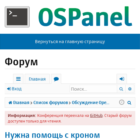
Вернуться на главную страницу
Форум
Главная
Поиск
Ра
с
о
х
Вход
ы
р
о
П
Главная
Список форумов
Обсуждение Open Server
л
у
д
о
Информация:
Конференция переехала на
GitHub
. Старый форум
к
м
и
доступен только для чтения.
и
ы
с
Нужна помощь с кроном
к