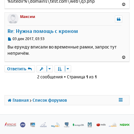
%sitedir%\domains\test.com\web\q3.php
В
е
р
Максим
н
у
Re: Нужна помощь с кроном
т
ь
С
03 дек 2017, 03:53
с
о
Вы ерунду вписали во временные рамки, запрос тут
о
я
непричём.
б
к
В
щ
н
е
е
а
р
Ответить
н
ч
н
и
2 сообщения • Страница
1
из
1
а
у
е
л
т
у
ь
с
Главная
Список форумов
я
к
н
а
ч
а