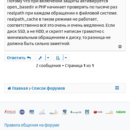
Потому что при включении защиты активируется
о
я
open_basedir и PHP начинает проверять по тысяче раз
б
к
realpath при каждом обращении к файловой системе.
щ
н
е
realpath_cache в таком режиме не работает,
а
н
соответственно всё это очень и очень медленно. Если
ч
и
а
диск SSD, а не HDD, и скрипт написан грамотно с
е
л
минимальным обращением к диску, то разница не
у
должна быть сильно заметной.
В
е
р
Ответить
н
2 сообщения • Страница
1
из
1
у
т
ь
с
Главная
Список форумов
я
к
н
а
ч
а
л
Правила общения на форуме
у