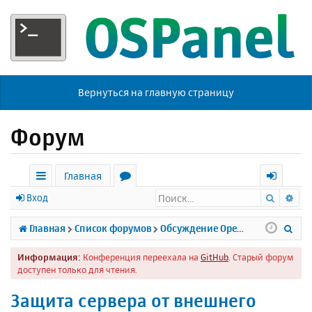
Вернуться на главную страницу
Форум
Главная
Поиск
Ра
с
о
х
Вход
ы
р
о
П
Главная
Список форумов
Обсуждение Open Server
л
у
д
о
Информация:
Конференция переехала на
GitHub
. Старый форум
к
м
и
доступен только для чтения.
и
ы
с
Защита сервера от внешнего
к