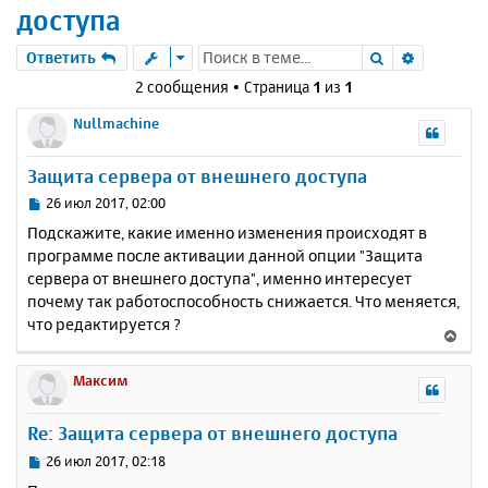
доступа
Поиск
Расшире
Ответить
2 сообщения • Страница
1
из
1
Nullmachine
Защита сервера от внешнего доступа
С
26 июл 2017, 02:00
о
Подскажите, какие именно изменения происходят в
о
программе после активации данной опции "Защита
б
сервера от внешнего доступа", именно интересует
щ
е
почему так работоспособность снижается. Что меняется,
н
что редактируется ?
В
и
е
е
р
Максим
н
у
Re: Защита сервера от внешнего доступа
т
ь
С
26 июл 2017, 02:18
с
о