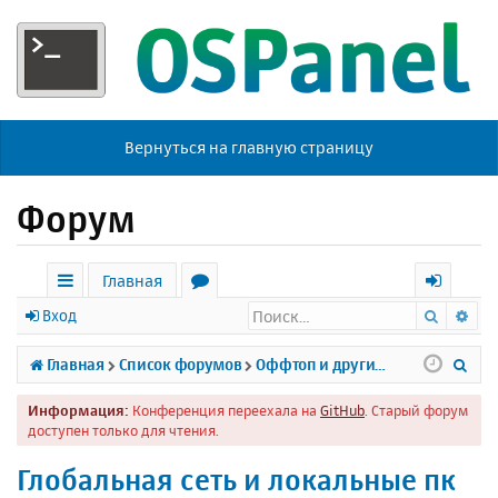
Вернуться на главную страницу
Форум
Главная
Поиск
Ра
с
о
х
Вход
ы
р
о
П
Главная
Список форумов
Оффтоп и другие темы
л
у
д
о
Информация:
Конференция переехала на
GitHub
. Старый форум
к
м
и
доступен только для чтения.
и
ы
с
Глобальная сеть и локальные пк
к