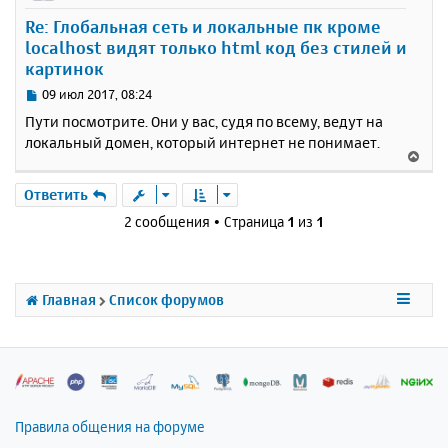
у
Re: Глобальная сеть и локальные пк кроме
т
localhost видят только html код без стилей и
ь
картинок
с
я
С
09 июл 2017, 08:24
к
о
Пути посмотрите. Они у вас, судя по всему, ведут на
н
о
локальный домен, который интернет не понимает.
а
б
В
ч
щ
е
а
е
р
Ответить
н
л
н
и
у
2 сообщения • Страница
1
из
1
у
е
т
ь
с
Главная
Список форумов
я
к
н
а
ч
а
л
Правила общения на форуме
у