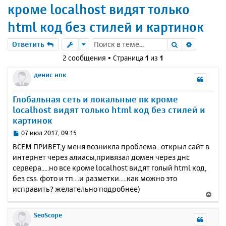
кроме localhost видят только
html код без стилей и картинок
Поиск
Расшире
Ответить
2 сообщения • Страница
1
из
1
денис нпк
Глобальная сеть и локальные пк кроме
localhost видят только html код без стилей и
картинок
С
07 июл 2017, 09:15
о
ВСЕМ ПРИВЕТ,у меня возникла проблема...открыл сайт в
о
интернет через алиасы,привязал домен через днс
б
сервера.....но все кроме localhost видят голый html код,
щ
е
без css. фото и тп....и разметки.....как можно это
н
исправить? желательно подробнее)
В
и
е
е
р
SeoScope
н