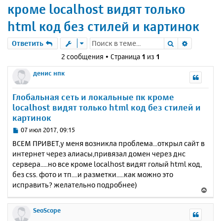
кроме localhost видят только
html код без стилей и картинок
Поиск
Расшире
Ответить
2 сообщения • Страница
1
из
1
денис нпк
Глобальная сеть и локальные пк кроме
localhost видят только html код без стилей и
картинок
С
07 июл 2017, 09:15
о
ВСЕМ ПРИВЕТ,у меня возникла проблема...открыл сайт в
о
интернет через алиасы,привязал домен через днс
б
сервера.....но все кроме localhost видят голый html код,
щ
е
без css. фото и тп....и разметки.....как можно это
н
исправить? желательно подробнее)
В
и
е
е
р
SeoScope
н