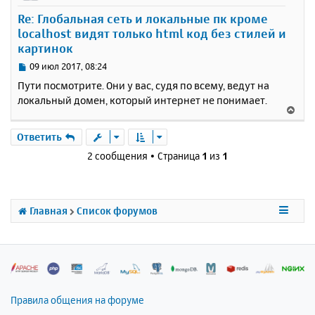
у
Re: Глобальная сеть и локальные пк кроме
т
localhost видят только html код без стилей и
ь
картинок
с
я
С
09 июл 2017, 08:24
к
о
Пути посмотрите. Они у вас, судя по всему, ведут на
н
о
локальный домен, который интернет не понимает.
а
б
В
ч
щ
е
а
е
р
Ответить
н
л
н
и
у
2 сообщения • Страница
1
из
1
у
е
т
ь
с
Главная
Список форумов
я
к
н
а
ч
а
л
Правила общения на форуме
у