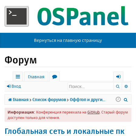
Вернуться на главную страницу
Форум
Главная
Поиск
Ра
с
о
х
Вход
ы
р
о
П
Главная
Список форумов
Оффтоп и другие темы
л
у
д
о
Информация:
Конференция переехала на
GitHub
. Старый форум
к
м
и
доступен только для чтения.
и
ы
с
Глобальная сеть и локальные пк
к