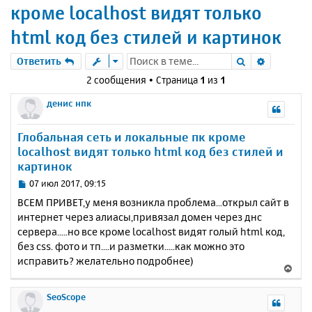
кроме localhost видят только
html код без стилей и картинок
Поиск
Расшире
Ответить
2 сообщения • Страница
1
из
1
денис нпк
Глобальная сеть и локальные пк кроме
localhost видят только html код без стилей и
картинок
С
07 июл 2017, 09:15
о
ВСЕМ ПРИВЕТ,у меня возникла проблема...открыл сайт в
о
интернет через алиасы,привязал домен через днс
б
сервера.....но все кроме localhost видят голый html код,
щ
е
без css. фото и тп....и разметки.....как можно это
н
исправить? желательно подробнее)
В
и
е
е
р
SeoScope
н