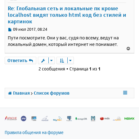
у
Re: Глобальная сеть и локальные пк кроме
т
localhost видят только html код без стилей и
ь
картинок
с
я
С
09 июл 2017, 08:24
к
о
Пути посмотрите. Они у вас, судя по всему, ведут на
н
о
локальный домен, который интернет не понимает.
а
б
В
ч
щ
е
а
е
р
Ответить
н
л
н
и
у
2 сообщения • Страница
1
из
1
у
е
т
ь
с
Главная
Список форумов
я
к
н
а
ч
а
л
Правила общения на форуме
у