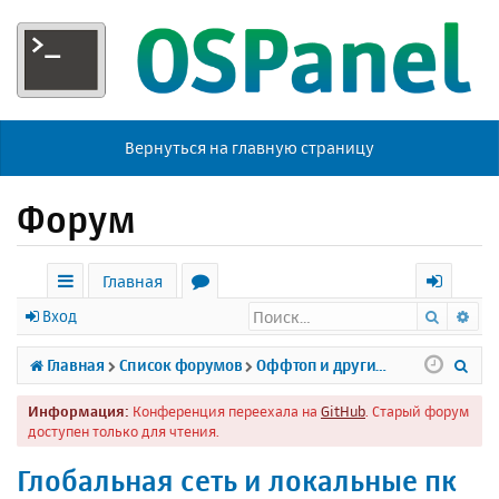
Вернуться на главную страницу
Форум
Главная
Поиск
Ра
с
о
х
Вход
ы
р
о
П
Главная
Список форумов
Оффтоп и другие темы
л
у
д
о
Информация:
Конференция переехала на
GitHub
. Старый форум
к
м
и
доступен только для чтения.
и
ы
с
Глобальная сеть и локальные пк
к