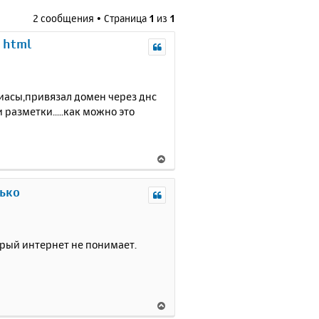
2 сообщения • Страница
1
из
1
 html
лиасы,привязал домен через днс
.и разметки.....как можно это
В
е
р
лько
н
у
т
ь
торый интернет не понимает.
с
я
к
н
В
а
е