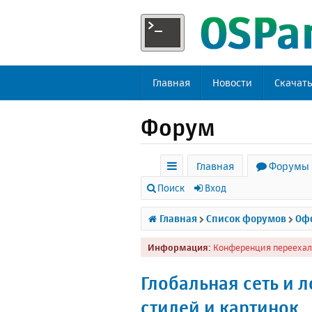
Главная
Новости
Скачат
Форум
Главная
Форумы
с
Поиск
Вход
ы
Главная
Список форумов
Офф
л
Информация:
Конференция переехал
к
и
Глобальная сеть и л
стилей и картинок