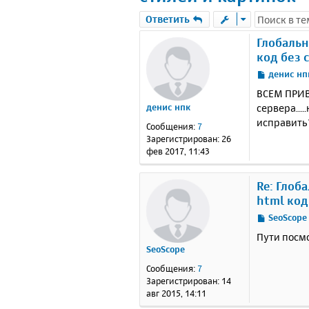
Ответить
Глобальн
код без 
С
денис нп
о
ВСЕМ ПРИВЕ
о
сервера....
денис нпк
б
исправить
щ
Сообщения:
7
е
Зарегистрирован:
26
н
фев 2017, 11:43
и
е
Re: Глоб
html код
С
SeoScope
о
Пути посмо
о
SeoScope
б
щ
Сообщения:
7
е
Зарегистрирован:
14
н
авг 2015, 14:11
и