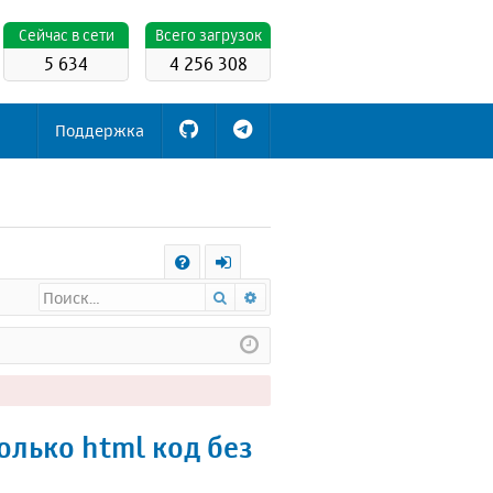
Cейчас в сети
Всего загрузок
5 634
4 256 308
Поддержка
С
Поиск
Расширенный поиск
FA
х
Q
о
д
олько html код без