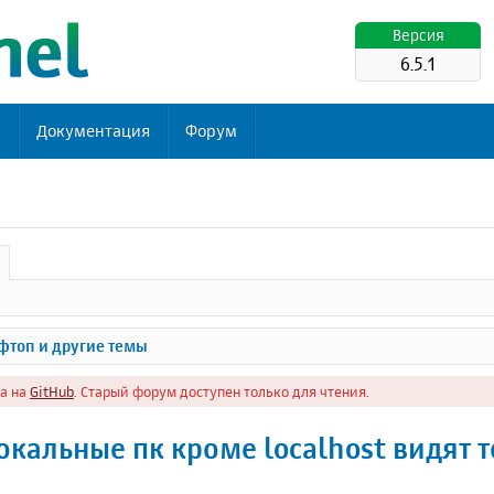
Версия
6.5.1
ь
Документация
Форум
топ и другие темы
а на
GitHub
. Старый форум доступен только для чтения.
окальные пк кроме localhost видят т