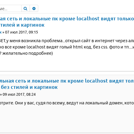
Поиск
Расширенный поиск
ая сеть и локальные пк кроме localhost видят только
стилей и картинок
к
»
07 июл 2017, 09:15
Т,у меня возникла проблема...открыл сайт в интернет через а
.но все кроме localhost видят голый html код, без css. фото и тп...
? желательно подробнее)
альная сеть и локальные пк кроме localhost видят то
 без стилей и картинок
»
09 июл 2017, 08:24
трите. Они у вас, судя по всему, ведут на локальный домен, ко