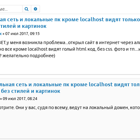
Поиск
Расширенный поиск
ая сеть и локальные пк кроме localhost видят только
стилей и картинок
к
»
07 июл 2017, 09:15
Т,у меня возникла проблема...открыл сайт в интернет через а
.но все кроме localhost видят голый html код, без css. фото и тп...
? желательно подробнее)
альная сеть и локальные пк кроме localhost видят то
 без стилей и картинок
»
09 июл 2017, 08:24
трите. Они у вас, судя по всему, ведут на локальный домен, ко