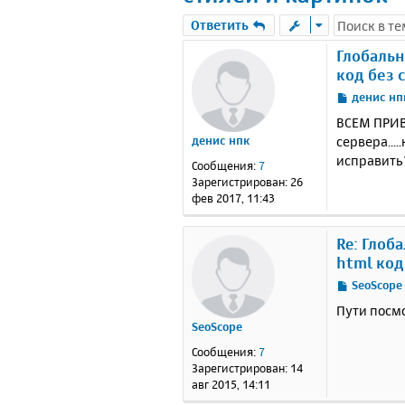
Ответить
Глобальн
код без 
С
денис нп
о
ВСЕМ ПРИВЕ
о
сервера....
денис нпк
б
исправить
щ
Сообщения:
7
е
Зарегистрирован:
26
н
фев 2017, 11:43
и
е
Re: Глоб
html код
С
SeoScope
о
Пути посмо
о
SeoScope
б
щ
Сообщения:
7
е
Зарегистрирован:
14
н
авг 2015, 14:11
и