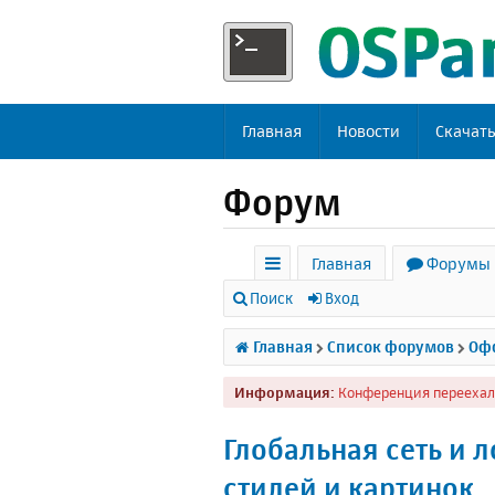
Главная
Новости
Скачат
Форум
Главная
Форумы
с
Поиск
Вход
ы
Главная
Список форумов
Офф
л
Информация:
Конференция переехал
к
и
Глобальная сеть и л
стилей и картинок