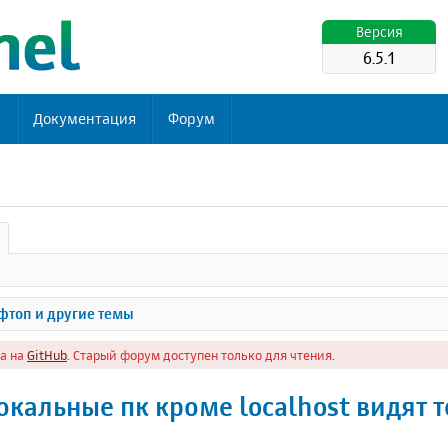
Версия
6.5.1
ь
Документация
Форум
топ и другие темы
а на
GitHub
. Старый форум доступен только для чтения.
окальные пк кроме localhost видят т