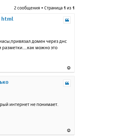
2 сообщения • Страница
1
из
1
 html
лиасы,привязал домен через днс
.и разметки.....как можно это
В
е
р
лько
н
у
т
ь
торый интернет не понимает.
с
я
к
н
В
а
е