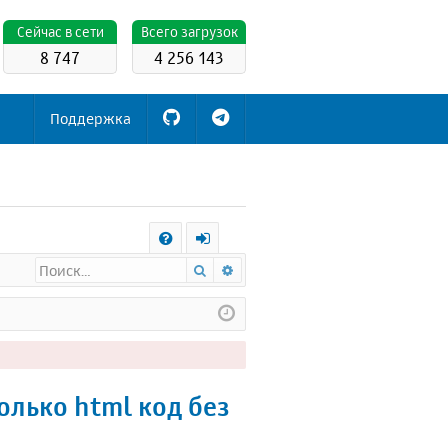
Cейчас в сети
Всего загрузок
8 747
4 256 143
Поддержка
С
Поиск
Расширенный поиск
FA
х
Q
о
д
олько html код без