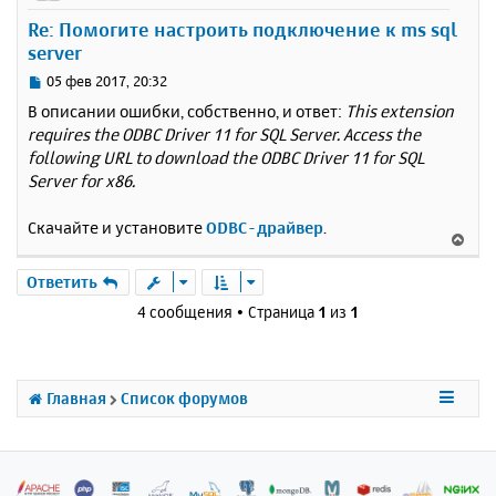
у
Re: Помогите настроить подключение к ms sql
т
server
ь
с
С
05 фев 2017, 20:32
я
о
В описании ошибки, собственно, и ответ:
This extension
к
о
requires the ODBC Driver 11 for SQL Server. Access the
н
б
following URL to download the ODBC Driver 11 for SQL
щ
а
е
Server for x86.
ч
н
а
и
л
Скачайте и установите
ODBC-драйвер
.
В
е
у
е
р
Ответить
н
4 сообщения • Страница
1
из
1
у
т
ь
с
Главная
Список форумов
я
к
н
а
ч