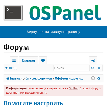
Вернуться на главную страницу
Форум
Главная
Поиск
Ра
с
о
х
Вход
ы
р
о
П
Главная
Список форумов
Оффтоп и другие темы
л
у
д
о
Информация:
Конференция переехала на
GitHub
. Старый форум
к
м
и
доступен только для чтения.
и
ы
с
Помогите настроить
к