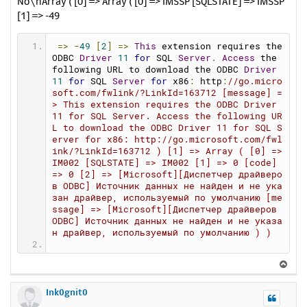
No\nArray ( [0] => Array ( [0] => IMSSP [SQLSTATE] => IMSSP
и
л
[1] => -49
е
у
=>
-
49
[
2
]
=>
This
 extension requires the 
ODBC 
Driver
11
for
 SQL 
Server
.
Access
 the 
following URL to download the ODBC 
Driver
11
for
 SQL 
Server
for
 x86
:
 http
:
//go.micro
soft.com/fwlink/?LinkId=163712 [message] =
> This extension requires the ODBC Driver 
11 for SQL Server. Access the following UR
L to download the ODBC Driver 11 for SQL S
erver for x86: http://go.microsoft.com/fwl
ink/?LinkId=163712 ) [1] => Array ( [0] => 
IM002 [SQLSTATE] => IM002 [1] => 0 [code] 
=> 0 [2] => [Microsoft][Диспетчер драйверо
в ODBC] Источник данных не найден и не ука
зан драйвер, используемый по умолчанию [me
ssage] => [Microsoft][Диспетчер драйверов 
ODBC] Источник данных не найден и не указа
н драйвер, используемый по умолчанию ) )
подскажите
пожалуйста
как
установить
 ODBC 
В
ДРАЙВЕР.
е
р
Ink0gnit0
н