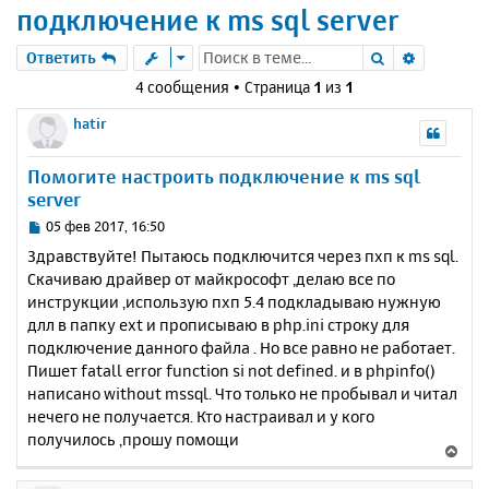
подключение к ms sql server
Поиск
Расшире
Ответить
4 сообщения • Страница
1
из
1
hatir
Помогите настроить подключение к ms sql
server
С
05 фев 2017, 16:50
о
Здравствуйте! Пытаюсь подключится через пхп к ms sql.
о
Скачиваю драйвер от майкрософт ,делаю все по
б
инструкции ,использую пхп 5.4 подкладываю нужную
щ
е
длл в папку ext и прописываю в php.ini строку для
н
подключение данного файла . Но все равно не работает.
и
Пишет fatall error function si not defined. и в phpinfo()
е
написано without mssql. Что только не пробывал и читал
нечего не получается. Кто настраивал и у кого
получилось ,прошу помощи
В
е