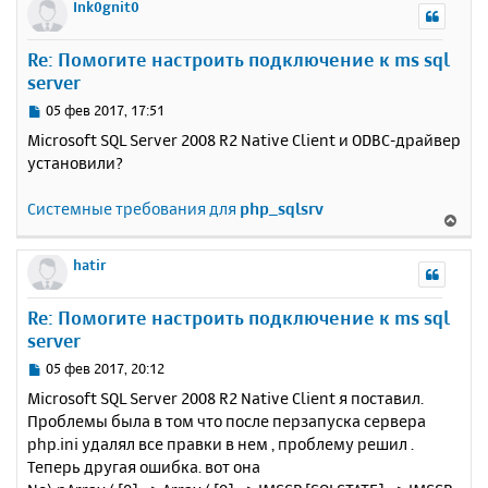
р
Ink0gnit0
н
у
Re: Помогите настроить подключение к ms sql
т
server
ь
с
С
05 фев 2017, 17:51
я
о
Microsoft SQL Server 2008 R2 Native Client и ODBC-драйвер
к
о
установили?
н
б
щ
а
е
Системные требования для
php_sqlsrv
ч
В
н
а
е
и
л
р
hatir
е
у
н
у
Re: Помогите настроить подключение к ms sql
т
server
ь
с
С
05 фев 2017, 20:12
я
о
Microsoft SQL Server 2008 R2 Native Client я поставил.
к
о
Проблемы была в том что после перзапуска сервера
н
б
php.ini удалял все правки в нем , проблему решил .
щ
а
е
Теперь другая ошибка. вот она
ч
н
а