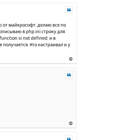
р от майкрософт ,делаю все по
писываю в php.ini строку для
nction si not defined. и в
е получается. Кто настраивал и у
В
е
р
н
у
т
ь
с
я
к
н
В
а
е
ч
р
а