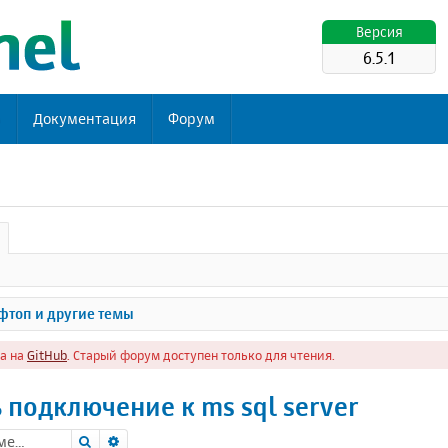
Версия
6.5.1
ь
Документация
Форум
топ и другие темы
а на
GitHub
. Старый форум доступен только для чтения.
 подключение к ms sql server
Поиск
Расширенный поиск