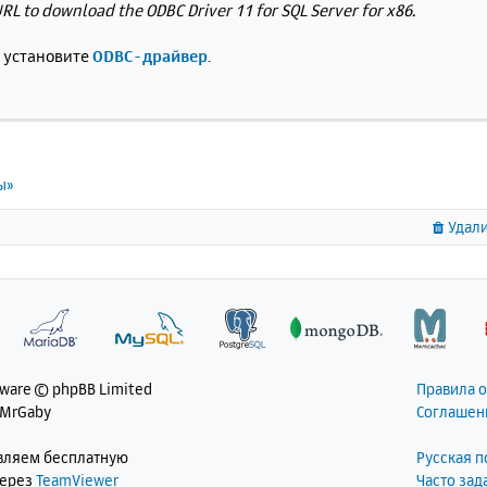
RL to download the ODBC Driver 11 for SQL Server for x86.
и установите
ODBC-драйвер
.
ы»
Удали
tware © phpBB Limited
Правила 
 MrGaby
Соглашен
авляем бесплатную
Русская 
через
TeamViewer
Часто за