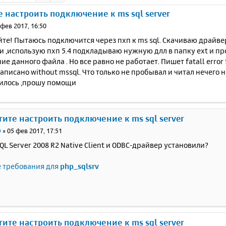
 настроить подключение к ms sql server
 фев 2017, 16:50
те! Пытаюсь подключится через пхп к ms sql. Скачиваю драйве
 ,использую пхп 5.4 подкладываю нужную длл в папку ext и про
е данного файла . Но все равно не работает. Пишет fatall error fu
написано without mssql. Что только не пробывал и читал нечего н
чилось ,прошу помощи
гите настроить подключение к ms sql server
0
»
05 фев 2017, 17:51
SQL Server 2008 R2 Native Client и ODBC-драйвер установили?
 требования для
php_sqlsrv
гите настроить подключение к ms sql server