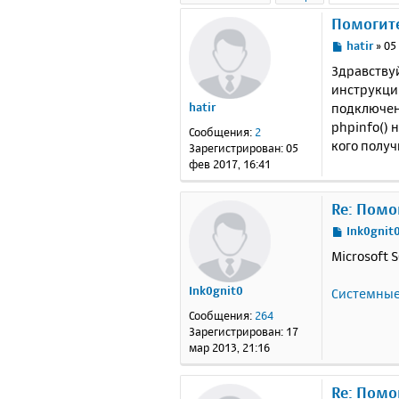
Помогите
С
hatir
»
05
о
Здравствуй
о
инструкции
б
подключени
hatir
щ
е
phpinfo() 
Сообщения:
2
н
кого полу
Зарегистрирован:
05
и
фев 2017, 16:41
е
Re: Помо
С
Ink0gnit
о
Microsoft 
о
б
Ink0gnit0
Системные
щ
е
Сообщения:
264
н
Зарегистрирован:
17
и
мар 2013, 21:16
е
Re: Помо