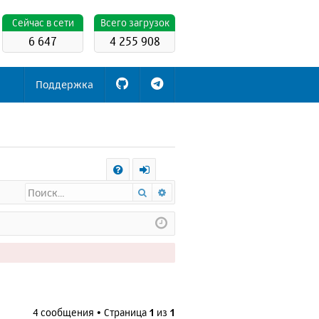
Cейчас в сети
Всего загрузок
6 647
4 255 908
Поддержка
С
Поиск
Расширенный поиск
FA
х
Q
о
д
4 сообщения • Страница
1
из
1