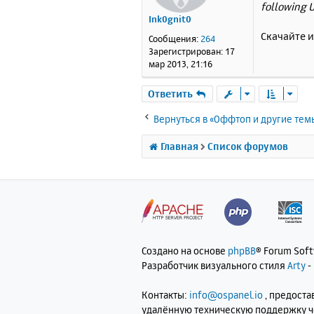
following U
б
Ink0gnit0
щ
е
Скачайте 
Сообщения:
264
н
Зарегистрирован:
17
и
мар 2013, 21:16
е
Ответить
Вернуться в «Оффтоп и другие тем
Главная
Список форумов
Создано на основе
phpBB
® Forum Sof
Разработчик визуального стиля
Arty
-
Контакты:
info@ospanel.io
, предост
удалённую техническую поддержку 