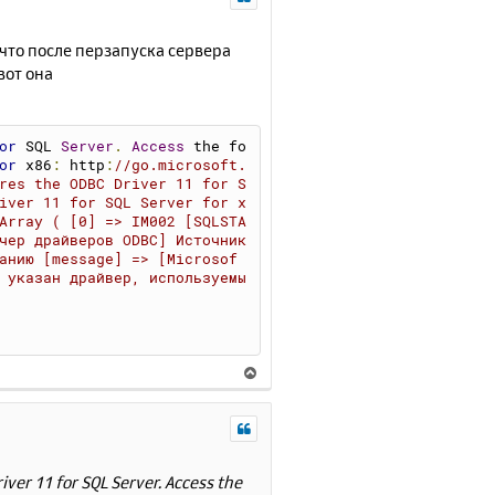
н
л
у
у
т
м что после перзапуска сервера
ь
вот она
с
я
к
or
 SQL 
Server
.
Access
 the fo
н
or
 x86
:
 http
:
//go.microsoft.
а
res the ODBC Driver 11 for S
ч
iver 11 for SQL Server for x
а
Array ( [0] => IM002 [SQLSTA
л
чер драйверов ODBC] Источник 
у
анию [message] => [Microsof
 указан драйвер, используемы
В
е
р
н
у
т
iver 11 for SQL Server. Access the