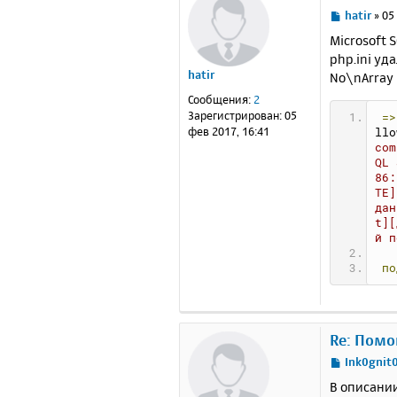
С
hatir
»
05
о
Microsoft 
о
php.ini уд
б
hatir
No\nArray (
щ
е
Сообщения:
2
н
Зарегистрирован:
05
=>
и
фев 2017, 16:41
llo
е
com
QL 
86:
TE]
дан
t][
й п
по
Re: Помо
С
Ink0gnit
о
В описании
о