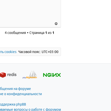
ь
с
я
к
н
В
а
е
ч
4 сообщения • Страница
1
из
1
р
а
н
л
у
у
т
ь
ть cookies
Часовой пояс:
UTC+03:00
с
я
к
н
а
ч
а
общения на форуме
л
ие о конфиденциальности
у
поддержка phpBB
даваемые вопросы о работе с форумом