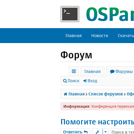
Главная
Новости
Скачат
Форум
Главная
Форумы
с
Поиск
Вход
ы
Главная
Список форумов
Офф
л
Информация:
Конференция переехал
к
и
Помогите настроить
Ответить