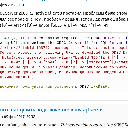
 фев 2017, 20:12
SQL Server 2008 R2 Native Client я поставил. Проблемы была в то
алял все правки в нем , проблему решил . Теперь другая ошибка. 
 [0] => Array ( [0] => IMSSP [SQLSTATE] => IMSSP [1] => -49
-
49
[
2
]
=>
This
 extension requires the ODBC 
Driver
11
f
wing URL to download the ODBC 
Driver
11
for
 SQL 
Server
f
/fwlink/?LinkId=163712 [message] => This extension requi
Server. Access the following URL to download the ODBC Dr
 http://go.microsoft.com/fwlink/?LinkId=163712 ) [1] => 
 => IM002 [1] => 0 [code] => 0 [2] => [Microsoft][Диспет
ных не найден и не указан драйвер, используемый по умолч
Диспетчер драйверов ODBC] Источник данных не найден и не
о умолчанию ) )
дскажите
пожалуйста
как
установить
 ODBC 
ДРАЙВЕР.
гите настроить подключение к ms sql server
0
»
05 фев 2017, 20:32
 ошибки, собственно, и ответ:
This extension requires the ODBC Dr