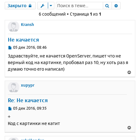
Поиск
Расшире
Закрыто
6 сообщений • Страница
1
из
1
Kransh
Не качается
С
05 дек 2016, 08:46
о
Здравствуйте, не качается OpenServer, пишет что не
о
верный код на картинке, пробовал раз 10, ну хоть раз я
б
думаю точно его написал)
щ
В
е
е
н
р
xupypr
и
н
е
у
Re: Не качается
т
ь
С
05 дек 2016, 09:35
с
о
+
о
я
Код с картинки не катит
б
к
В
щ
н
е
е
а
р