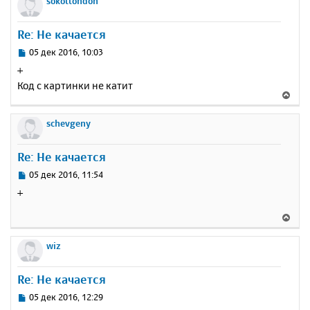
sokollondon
н
ч
н
и
а
у
е
Re: Не качается
л
т
у
ь
С
05 дек 2016, 10:03
с
о
+
о
я
Код с картинки не катит
б
к
В
щ
н
е
е
а
р
schevgeny
н
ч
н
и
а
у
е
Re: Не качается
л
т
у
ь
С
05 дек 2016, 11:54
с
о
+
о
я
б
к
В
щ
н
е
е
а
р
wiz
н
ч
н
и
а
у
е
Re: Не качается
л
т
у
ь
С
05 дек 2016, 12:29
с
о