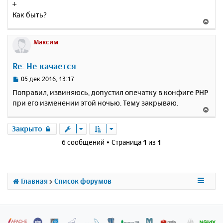
+
о
я
Как быть?
б
к
В
щ
н
е
е
а
р
Максим
н
ч
н
и
а
у
е
Re: Не качается
л
т
у
ь
С
05 дек 2016, 13:17
с
о
Поправил, извиняюсь, допустил опечатку в конфиге PHP
о
я
при его изменении этой ночью. Тему закрываю.
б
к
В
щ
н
е
е
а
р
Закрыто
н
ч
н
и
6 сообщений • Страница
1
из
1
а
у
е
л
т
у
ь
с
Главная
Список форумов
я
к
н
а
ч