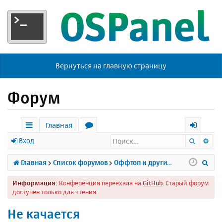
Вернуться на главную страницу
Форум
Главная
Поиск
Ра
с
о
х
Вход
ы
р
о
П
Главная
Список форумов
Оффтоп и другие темы
л
у
д
о
Информация:
Конференция переехала на
GitHub
. Старый форум
к
м
и
доступен только для чтения.
и
ы
с
Не качается
к