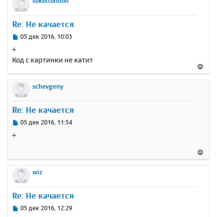
sokollondon
н
ч
н
и
а
у
е
Re: Не качается
л
т
у
ь
С
05 дек 2016, 10:03
с
о
+
о
я
Код с картинки не катит
б
к
В
щ
н
е
е
а
р
schevgeny
н
ч
н
и
а
у
е
Re: Не качается
л
т
у
ь
С
05 дек 2016, 11:54
с
о
+
о
я
б
к
В
щ
н
е
е
а
р
wiz
н
ч
н
и
а
у
е
Re: Не качается
л
т
у
ь
С
05 дек 2016, 12:29
с
о