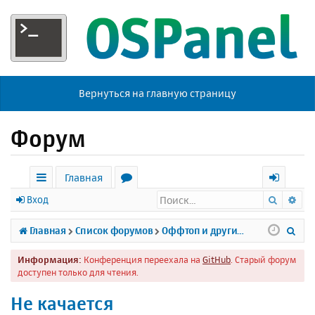
Вернуться на главную страницу
Форум
Главная
Поиск
Ра
с
о
х
Вход
ы
р
о
П
Главная
Список форумов
Оффтоп и другие темы
л
у
д
о
Информация:
Конференция переехала на
GitHub
. Старый форум
к
м
и
доступен только для чтения.
и
ы
с
Не качается
к