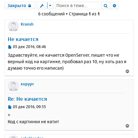
Поиск
Расшире
Закрыто
6 сообщений • Страница
1
из
1
Kransh
Не качается
С
05 дек 2016, 08:46
о
Здравствуйте, не качается OpenServer, пишет что не
о
верный код на картинке, пробовал раз 10, ну хоть раз я
б
думаю точно его написал)
щ
В
е
е
н
р
xupypr
и
н
е
у
Re: Не качается
т
ь
С
05 дек 2016, 09:35
с
о
+
о
я
Код с картинки не катит
б
к
В
щ
н
е
е
а
р