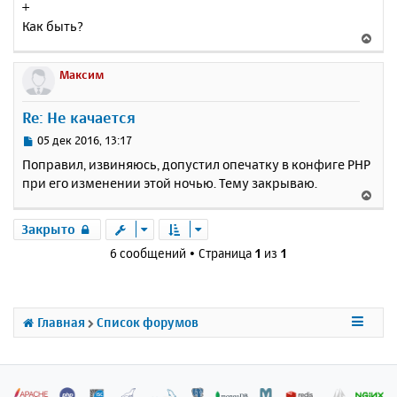
+
о
я
Как быть?
б
к
В
щ
н
е
е
а
р
Максим
н
ч
н
и
а
у
е
Re: Не качается
л
т
у
ь
С
05 дек 2016, 13:17
с
о
Поправил, извиняюсь, допустил опечатку в конфиге PHP
о
я
при его изменении этой ночью. Тему закрываю.
б
к
В
щ
н
е
е
а
р
Закрыто
н
ч
н
и
6 сообщений • Страница
1
из
1
а
у
е
л
т
у
ь
с
Главная
Список форумов
я
к
н
а
ч