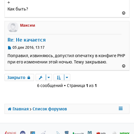
+
о
я
Как быть?
б
к
В
щ
н
е
е
а
р
Максим
н
ч
н
и
а
у
е
Re: Не качается
л
т
у
ь
С
05 дек 2016, 13:17
с
о
Поправил, извиняюсь, допустил опечатку в конфиге PHP
о
я
при его изменении этой ночью. Тему закрываю.
б
к
В
щ
н
е
е
а
р
Закрыто
н
ч
н
и
6 сообщений • Страница
1
из
1
а
у
е
л
т
у
ь
с
Главная
Список форумов
я
к
н
а
ч