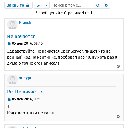
Поиск
Расшире
Закрыто
6 сообщений • Страница
1
из
1
Kransh
Не качается
С
05 дек 2016, 08:46
о
Здравствуйте, не качается OpenServer, пишет что не
о
верный код на картинке, пробовал раз 10, ну хоть раз я
б
думаю точно его написал)
щ
В
е
е
н
р
xupypr
и
н
е
у
Re: Не качается
т
ь
С
05 дек 2016, 09:35
с
о
+
о
я
Код с картинки не катит
б
к
В
щ
н
е
е
а
р