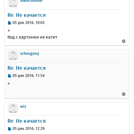
sokollondon
н
ч
н
и
а
у
е
Re: Не качается
л
т
у
ь
С
05 дек 2016, 10:03
с
о
+
о
я
Код с картинки не катит
б
к
В
щ
н
е
е
а
р
schevgeny
н
ч
н
и
а
у
е
Re: Не качается
л
т
у
ь
С
05 дек 2016, 11:54
с
о
+
о
я
б
к
В
щ
н
е
е
а
р
wiz
н
ч
н
и
а
у
е
Re: Не качается
л
т
у
ь
С
05 дек 2016, 12:29
с
о