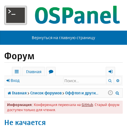
Вернуться на главную страницу
Форум
Главная
Поиск
Ра
с
о
х
Вход
ы
р
о
П
Главная
Список форумов
Оффтоп и другие темы
л
у
д
о
Информация:
Конференция переехала на
GitHub
. Старый форум
к
м
и
доступен только для чтения.
и
ы
с
Не качается
к