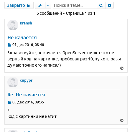
Поиск
Расшире
Закрыто
6 сообщений • Страница
1
из
1
Kransh
Не качается
С
05 дек 2016, 08:46
о
Здравствуйте, не качается OpenServer, пишет что не
о
верный код на картинке, пробовал раз 10, ну хоть раз я
б
думаю точно его написал)
щ
В
е
е
н
р
xupypr
и
н
е
у
Re: Не качается
т
ь
С
05 дек 2016, 09:35
с
о
+
о
я
Код с картинки не катит
б
к
В
щ
н
е
е
а
р