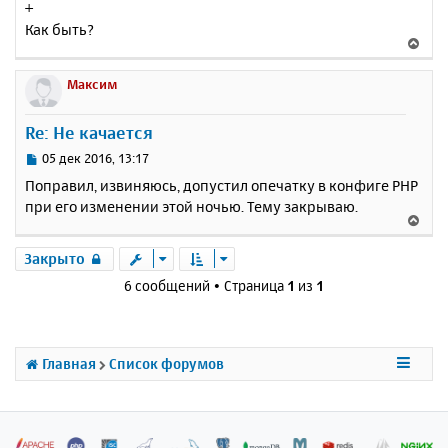
+
о
я
Как быть?
б
к
В
щ
н
е
е
а
р
Максим
н
ч
н
и
а
у
е
Re: Не качается
л
т
у
ь
С
05 дек 2016, 13:17
с
о
Поправил, извиняюсь, допустил опечатку в конфиге PHP
о
я
при его изменении этой ночью. Тему закрываю.
б
к
В
щ
н
е
е
а
р
Закрыто
н
ч
н
и
6 сообщений • Страница
1
из
1
а
у
е
л
т
у
ь
с
Главная
Список форумов
я
к
н
а
ч