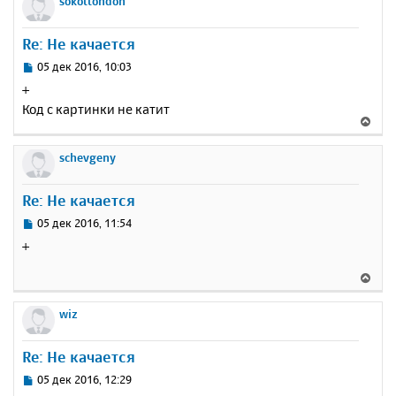
sokollondon
н
ч
н
и
а
у
е
Re: Не качается
л
т
у
ь
С
05 дек 2016, 10:03
с
о
+
о
я
Код с картинки не катит
б
к
В
щ
н
е
е
а
р
schevgeny
н
ч
н
и
а
у
е
Re: Не качается
л
т
у
ь
С
05 дек 2016, 11:54
с
о
+
о
я
б
к
В
щ
н
е
е
а
р
wiz
н
ч
н
и
а
у
е
Re: Не качается
л
т
у
ь
С
05 дек 2016, 12:29
с
о