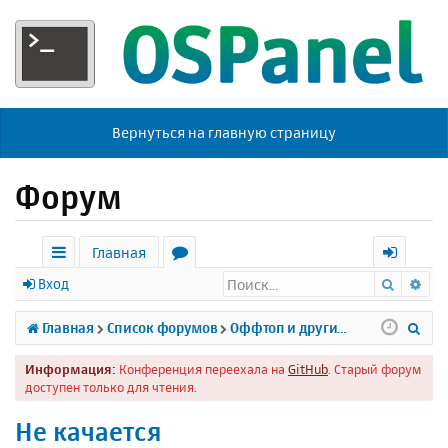
Вернуться на главную страницу
Форум
Главная
Поиск
Ра
с
о
х
Вход
ы
р
о
П
Главная
Список форумов
Оффтоп и другие темы
л
у
д
о
Информация:
Конференция переехала на
GitHub
. Старый форум
к
м
и
доступен только для чтения.
и
ы
с
Не качается
к