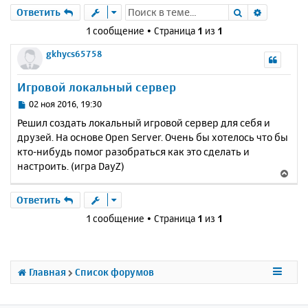
Поиск
Расшире
Ответить
1 сообщение • Страница
1
из
1
gkhycs65758
Игровой локальный сервер
С
02 ноя 2016, 19:30
о
Решил создать локальный игровой сервер для себя и
о
друзей. На основе Open Server. Очень бы хотелось что бы
б
кто-нибудь помог разобраться как это сделать и
щ
е
настроить. (игра DayZ)
В
н
е
и
р
Ответить
е
н
1 сообщение • Страница
1
из
1
у
т
ь
с
Главная
Список форумов
я
к
н