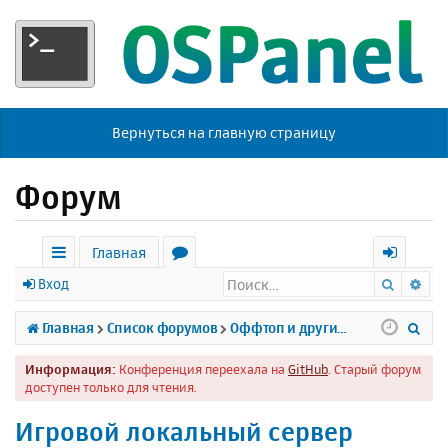
Вернуться на главную страницу
Форум
Главная
Поиск
Ра
с
о
х
Вход
ы
р
о
П
Главная
Список форумов
Оффтоп и другие темы
л
у
д
о
Информация:
Конференция переехала на
GitHub
. Старый форум
к
м
и
доступен только для чтения.
и
ы
с
Игровой локальный сервер
к