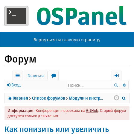
Вернуться на главную страницу
Форум
Главная
Поиск
Ра
с
о
х
Вход
ы
р
о
П
Главная
Список форумов
Модули и инструменты
л
у
д
о
Информация:
Конференция переехала на
GitHub
. Старый форум
к
м
и
доступен только для чтения.
и
ы
с
Как понизить или увеличить
к