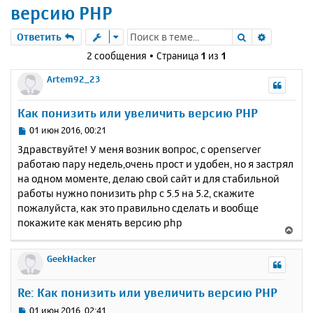
версию PHP
Поиск
Расшире
Ответить
2 сообщения • Страница
1
из
1
Artem92_23
Как понизить или увеличить версию PHP
С
01 июн 2016, 00:21
о
Здравствуйте! У меня возник вопрос, с openserver
о
работаю пару недель,очень прост и удобен, но я застрял
б
на одном моменте, делаю свой сайт и для стабильной
щ
е
работы нужно понизить php с 5.5 на 5.2, скажите
н
пожалуйста, как это правильно сделать и вообще
и
покажите как менять версию php
В
е
е
р
GeekHacker
н
у
Re: Как понизить или увеличить версию PHP
т
ь
С
01 июн 2016, 02:41