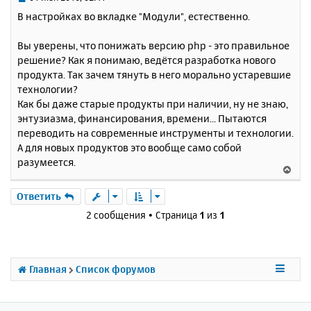
с
о
В настройках во вкладке "Модули", естественно.
о
я
б
к
Вы уверены, что понижать версию php - это правильное
щ
н
е
решение? Как я понимаю, ведётся разработка нового
а
н
продукта. Так зачем тянуть в него морально устаревшие
ч
и
а
технологии?
е
л
Как бы даже старые продукты при наличии, ну не знаю,
у
энтузиазма, финансирования, времени... Пытаются
переводить на современные инструменты и технологии.
А для новых продуктов это вообще само собой
разумеется.
В
е
р
Ответить
н
2 сообщения • Страница
1
из
1
у
т
ь
с
Главная
Список форумов
я
к
н