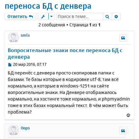
переноса БД с денвера
Поиск
Расшире
Ответить
2 сообщения • Страница
1
из
1
smls
Вопросительные знаки после переноса БД с
денвера
С
20 мар 2016, 07:17
о
БД перенёс с денвера просто скопировав папки с
о
базами. Те базы которые в кодировке utf-8, там всё
б
нормально, а которые в windows-1251 на сайте
щ
е
вопросительные знаки. На Денвере отображалось
н
нормально, на хостинге тоже нормально, и phpmyadmin
и
тоже в этих базах нормальный текст. В чём может быть
е
проблема?
В
е
р
Oops
н
у