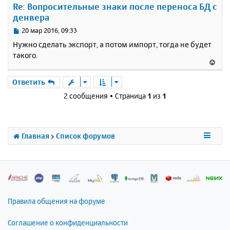
Re: Вопросительные знаки после переноса БД с
т
денвера
ь
с
С
20 мар 2016, 09:33
я
о
Нужно сделать экспорт, а потом импорт, тогда не будет
к
о
такого.
н
б
В
щ
а
е
е
ч
р
Ответить
н
а
н
и
2 сообщения • Страница
1
из
1
л
у
е
у
т
ь
с
Главная
Список форумов
я
к
н
а
ч
а
л
Правила общения на форуме
у
Соглашение о конфиденциальности