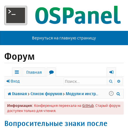
Вернуться на главную страницу
Форум
Главная
Поиск
Ра
с
о
х
Вход
ы
р
о
П
Главная
Список форумов
Модули и инструменты
л
у
д
о
Информация:
Конференция переехала на
GitHub
. Старый форум
к
м
и
доступен только для чтения.
и
ы
с
Вопросительные знаки после
к