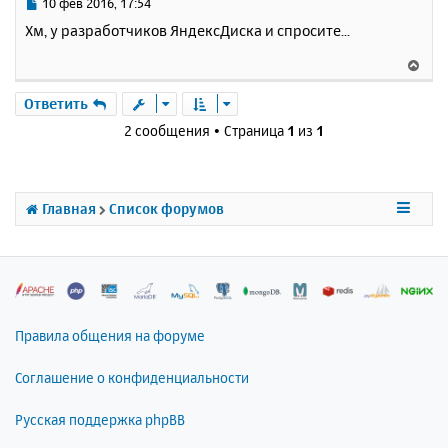
ь
С
10 фев 2016, 17:54
с
о
Хм, у разработчиков ЯндексДиска и спросите...
о
я
б
к
В
щ
н
е
е
а
р
Ответить
н
ч
н
и
2 сообщения • Страница
1
из
1
а
у
е
л
т
у
ь
с
Главная
Список форумов
я
к
н
а
ч
а
л
Правила общения на форуме
у
Соглашение о конфиденциальности
Русская поддержка phpBB