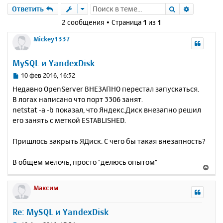
Поиск
Расшире
Ответить
2 сообщения • Страница
1
из
1
Mickey1337
MySQL и YandexDisk
С
10 фев 2016, 16:52
о
Недавно OpenServer ВНЕЗАПНО перестал запускаться.
о
В логах написано что порт 3306 занят.
б
netstat -a -b показал, что Яндекс.Диск внезапно решил
щ
е
его занять с меткой ESTABLISHED.
н
и
Пришлось закрыть ЯДиск. С чего бы такая внезапность?
е
В общем мелочь, просто "делюсь опытом"
В
е
р
Максим
н
у
Re: MySQL и YandexDisk
т