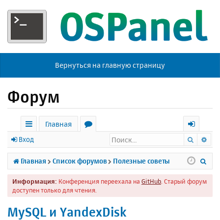
Вернуться на главную страницу
Форум
Главная
Поиск
Ра
с
о
х
Вход
ы
р
о
П
Главная
Список форумов
Полезные советы
л
у
д
о
Информация:
Конференция переехала на
GitHub
. Старый форум
к
м
и
доступен только для чтения.
и
ы
с
MySQL и YandexDisk
к