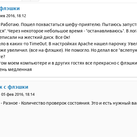
 флэшки
фев 2016, 18:12
 Работаю. Пошел похвастаться шефу-приятелю. Пытаюсь запусти
ся". Через некоторое небольшое время - "останавливаюсь". В лога
еписали на жесткий диск. Все Ок!
ло в каких-то TimeOut. В настройках Apache нашел парочку. Уве
оже увеличил. (все на флэшке). Не помогло. Но делал все "вслепую
те?
гом моем компьютере и в других гостях все прекрасно с флэшки
ень медленная
ск с флэшки
»
05 фев 2016, 18:14
- Разное - Количество проверок состояния. Это и есть нужный в