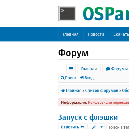
Главная
Новости
Скачат
Форум
Главная
Форумы
с
Поиск
Вход
ы
Главная
Список форумов
Обс
л
Информация:
Конференция переехал
к
и
Запуск с флэшки
Ответить