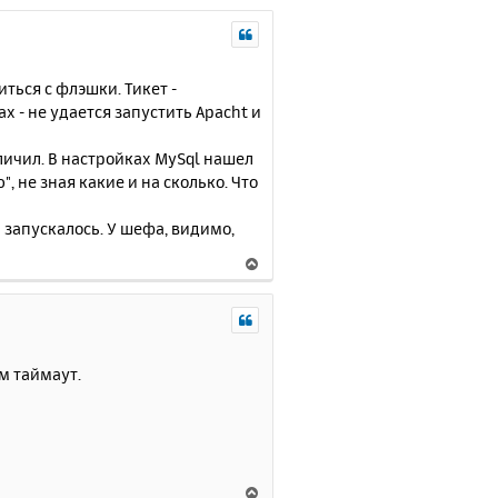
ться с флэшки. Тикет -
х - не удается запустить Apacht и
личил. В настройках MySql нашел
", не зная какие и на сколько. Что
 запускалось. У шефа, видимо,
В
е
р
н
у
т
ам таймаут.
ь
с
я
к
н
В
а