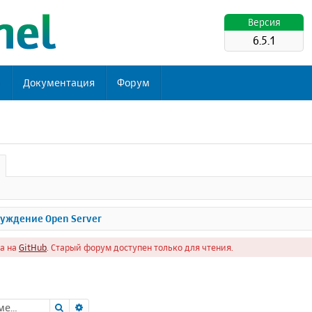
Версия
6.5.1
ь
Документация
Форум
уждение Open Server
а на
GitHub
. Старый форум доступен только для чтения.
Поиск
Расширенный поиск