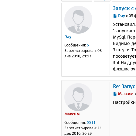
Запуск с
С
Day
»
05 
о
Установил.
о
"запускает
б
MySql. Пер
Day
щ
е
Видимо, де
Сообщения:
5
н
3 штуки. Т
Зарегистрирован:
08
и
посоветуе
янв 2016, 21:57
е
ЗЫ. На дру
флэшка оч
Re: Запу
С
Максим
о
Настройки 
о
б
Максим
щ
е
Сообщения:
5511
н
Зарегистрирован:
11
и
дек 2010, 20:29