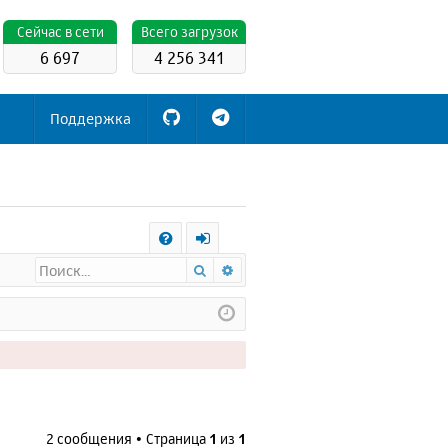
Cейчас в сети
Всего загрузок
6 697
4 256 341
Поддержка
С
Поиск
Расширенный поиск
FA
х
Q
о
д
2 сообщения • Страница
1
из
1