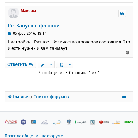
е
р
Максим
н
у
Re: Запуск с флэшки
т
ь
С
05 фев 2016, 18:14
с
о
Настройки - Разное - Количество проверок состояния. Это
о
я
и есть нужный вам таймаут.
б
к
В
щ
н
е
е
а
р
Ответить
н
ч
н
и
2 сообщения • Страница
1
из
1
а
у
е
л
т
у
ь
с
Главная
Список форумов
я
к
н
а
ч
а
л
Правила общения на форуме