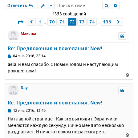
Поиск
Расшире
Ответить
1358 сообщений
Страница
72
из
136
1
70
71
72
73
74
136
Пред.
След.
…
…
Максим
Re: Предложения и пожелания: New!
С
04 янв 2016, 22:14
о
asla
, и вам спасибо. С Новым Годом и наступающим
о
рождеством!
б
В
щ
е
е
р
Day
н
н
и
у
е
Re: Предложения и пожелания: New!
т
ь
С
12 янв 2016, 13:46
с
о
На главной странице - Как это выглядит. Экранчики
о
я
меняются каждую секунду. Лично меня это несколько
б
к
раздражает. И ничего толком не рассмотреть.
щ
н
В
е