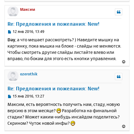
а
е
н
ч
р
Максим
и
а
н
е
л
у
Re: Предложения и пожелания: New!
у
т
ь
С
12 янв 2016, 13:49
с
о
Day
, а что мешает рассмотреть? ) Наведите мышку на
о
я
картинку, пока мышка на блоке - слайды не меняются.
б
к
Чтобы смотреть другие слайды листайте влево или
щ
н
е
вправо, по бокам для этого есть кнопки управления.
а
В
н
ч
е
и
а
р
ozerothik
е
л
н
у
у
Re: Предложения и пожелания: New!
т
ь
С
15 янв 2016, 13:27
с
о
Максим, есть вероятность получить нам, стаду, новую
о
я
версию в этом месяце?
Разработка на финальной
б
к
стадии? Может каким-нибудь инсайдом поделитесь?
щ
н
е
Скрином? Чуток новой инфы?
а
В
н
ч
е
и