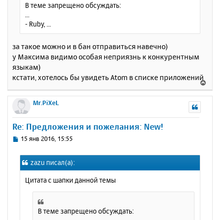
В теме запрещено обсуждать:
...
- Ruby, ...
за такое можно и в бан отправиться навечно)
у Максима видимо особая неприязнь к конкурентным
языкам)
кстати, хотелось бы увидеть Atom в списке приложений
В
е
р
Mr.PiXeL
н
у
Re: Предложения и пожелания: New!
т
ь
С
15 янв 2016, 15:55
с
о
о
я
zazu писал(а):
б
к
щ
н
Цитата с шапки данной темы
е
а
н
ч
и
а
е
В теме запрещено обсуждать:
л