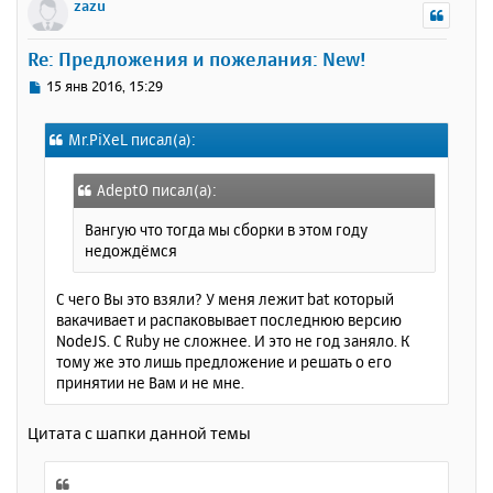
р
zazu
н
у
Re: Предложения и пожелания: New!
т
ь
С
15 янв 2016, 15:29
с
о
о
я
Mr.PiXeL писал(а):
б
к
щ
н
е
а
AdeptO писал(а):
н
ч
и
Вангую что тогда мы сборки в этом году
а
е
недождёмся
л
у
С чего Вы это взяли? У меня лежит bat который
вакачивает и распаковывает последнюю версию
NodeJS. С Ruby не сложнее. И это не год заняло. К
тому же это лишь предложение и решать о его
принятии не Вам и не мне.
Цитата с шапки данной темы