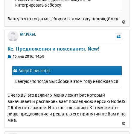
л
интегрировать в сборку.
у
Вангую что тогда мы сборки в этом году недождёмся
В
е
р
Mr.PiXeL
н
у
Re: Предложения и пожелания: New!
т
ь
С
15 янв 2016, 14:59
с
о
о
я
AdeptO писал(а):
б
к
щ
н
Вангую что тогда мы сборки в этом году недождёмся
е
а
н
ч
и
С чего Вы это взяли? У меня лежит bat который
а
е
вакачивает и распаковывает последнюю версию NodeJS.
л
у
С Ruby не сложнее. И это не год заняло. К тому же это
лишь предложение и решать о его принятии не Вам и не
мне.
В
е