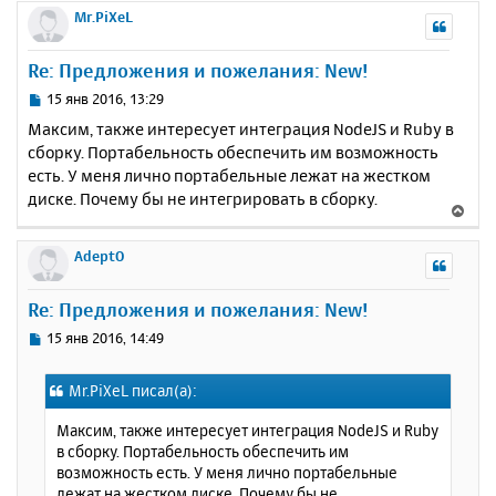
а
р
Mr.PiXeL
е
л
н
у
у
Re: Предложения и пожелания: New!
т
ь
С
15 янв 2016, 13:29
с
о
Максим, также интересует интеграция NodeJS и Ruby в
о
я
сборку. Портабельность обеспечить им возможность
б
к
есть. У меня лично портабельные лежат на жестком
щ
н
е
диске. Почему бы не интегрировать в сборку.
а
В
н
ч
е
и
а
р
AdeptO
е
л
н
у
у
Re: Предложения и пожелания: New!
т
ь
С
15 янв 2016, 14:49
с
о
о
я
Mr.PiXeL писал(а):
б
к
щ
н
Максим, также интересует интеграция NodeJS и Ruby
е
а
в сборку. Портабельность обеспечить им
н
ч
возможность есть. У меня лично портабельные
и
а
лежат на жестком диске. Почему бы не
е