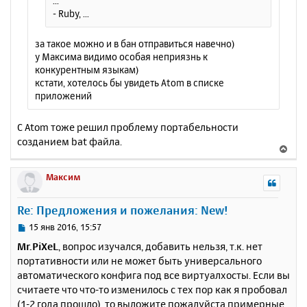
...
у
- Ruby, ...
за такое можно и в бан отправиться навечно)
у Максима видимо особая неприязнь к
конкурентным языкам)
кстати, хотелось бы увидеть Atom в списке
приложений
С Atom тоже решил проблему портабельности
созданием bat файла.
В
е
р
Максим
н
у
Re: Предложения и пожелания: New!
т
ь
С
15 янв 2016, 15:57
с
о
Mr.PiXeL
, вопрос изучался, добавить нельзя, т.к. нет
о
я
портативности или не может быть универсального
б
к
автоматического конфига под все виртуалхосты. Если вы
щ
н
е
считаете что что-то изменилось с тех пор как я пробовал
а
н
(1-2 года прошло), то выложите пожалуйста примерные
ч