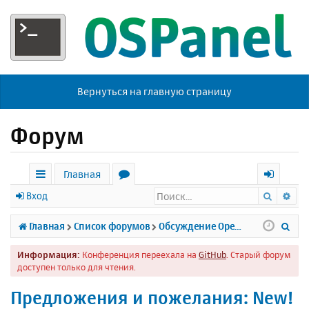
Вернуться на главную страницу
Форум
Главная
Поиск
Ра
с
о
х
Вход
ы
р
о
П
Главная
Список форумов
Обсуждение Open Server
л
у
д
о
Информация:
Конференция переехала на
GitHub
. Старый форум
к
м
и
доступен только для чтения.
и
ы
с
Предложения и пожелания: New!
к