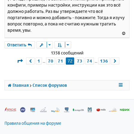
и
а
конфиги, примеры настройки, инструкции как это всё
е
л
должно работать. Раз вы утверждаете что всё
у
портативно и можно добавить - покажите. Тогда я изучу
вопрос повторно, а пока не считаю нужным тратить
время, увы.
В
е
р
Ответить
н
1358 сообщений
у
Страница
72
из
136
1
70
71
72
73
74
136
Пред.
След.
…
…
т
ь
с
я
к
Главная
Список форумов
н
а
ч
а
л
у
Правила общения на форуме