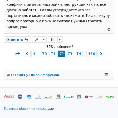
и
а
конфиги, примеры настройки, инструкции как это всё
е
л
должно работать. Раз вы утверждаете что всё
у
портативно и можно добавить - покажите. Тогда я изучу
вопрос повторно, а пока не считаю нужным тратить
время, увы.
В
е
р
Ответить
н
1358 сообщений
у
Страница
72
из
136
1
70
71
72
73
74
136
Пред.
След.
…
…
т
ь
с
я
к
Главная
Список форумов
н
а
ч
а
л
у
Правила общения на форуме