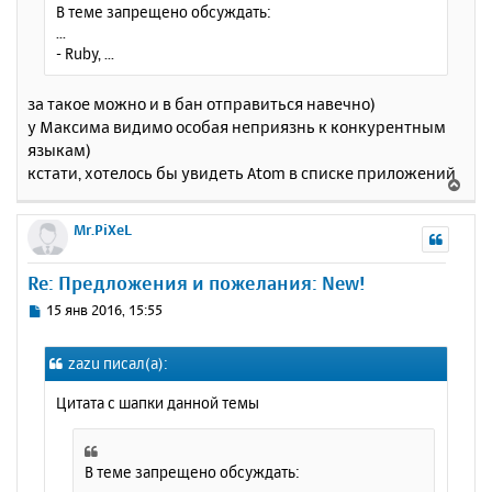
В теме запрещено обсуждать:
...
- Ruby, ...
за такое можно и в бан отправиться навечно)
у Максима видимо особая неприязнь к конкурентным
языкам)
кстати, хотелось бы увидеть Atom в списке приложений
В
е
р
Mr.PiXeL
н
у
Re: Предложения и пожелания: New!
т
ь
С
15 янв 2016, 15:55
с
о
о
я
zazu писал(а):
б
к
щ
н
Цитата с шапки данной темы
е
а
н
ч
и
а
е
В теме запрещено обсуждать:
л