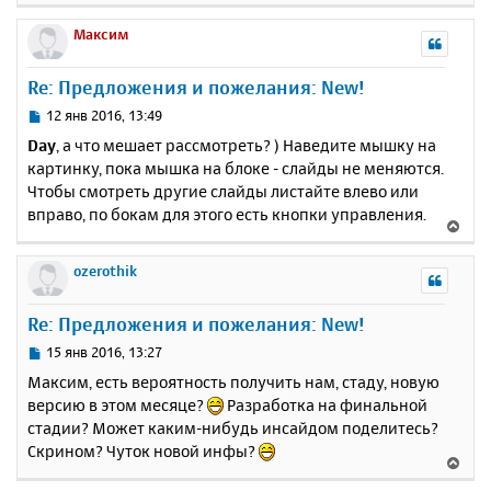
а
е
н
ч
р
Максим
и
а
н
е
л
у
Re: Предложения и пожелания: New!
у
т
ь
С
12 янв 2016, 13:49
с
о
Day
, а что мешает рассмотреть? ) Наведите мышку на
о
я
картинку, пока мышка на блоке - слайды не меняются.
б
к
Чтобы смотреть другие слайды листайте влево или
щ
н
е
вправо, по бокам для этого есть кнопки управления.
а
В
н
ч
е
и
а
р
ozerothik
е
л
н
у
у
Re: Предложения и пожелания: New!
т
ь
С
15 янв 2016, 13:27
с
о
Максим, есть вероятность получить нам, стаду, новую
о
я
версию в этом месяце?
Разработка на финальной
б
к
стадии? Может каким-нибудь инсайдом поделитесь?
щ
н
е
Скрином? Чуток новой инфы?
а
В
н
ч
е
и