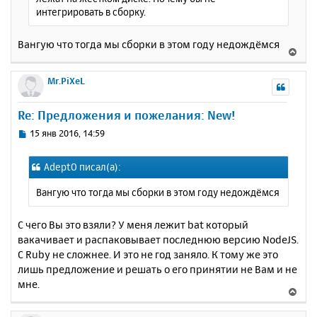
л
интегрировать в сборку.
у
Вангую что тогда мы сборки в этом году недождёмся
В
е
р
Mr.PiXeL
н
у
Re: Предложения и пожелания: New!
т
ь
С
15 янв 2016, 14:59
с
о
о
я
AdeptO писал(а):
б
к
щ
н
Вангую что тогда мы сборки в этом году недождёмся
е
а
н
ч
и
С чего Вы это взяли? У меня лежит bat который
а
е
вакачивает и распаковывает последнюю версию NodeJS.
л
у
С Ruby не сложнее. И это не год заняло. К тому же это
лишь предложение и решать о его принятии не Вам и не
мне.
В
е