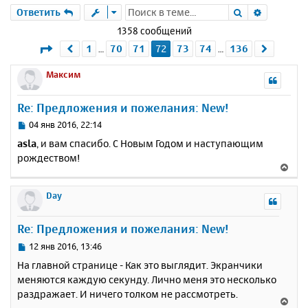
Поиск
Расшире
Ответить
1358 сообщений
Страница
72
из
136
1
70
71
72
73
74
136
Пред.
След.
…
…
Максим
Re: Предложения и пожелания: New!
С
04 янв 2016, 22:14
о
asla
, и вам спасибо. С Новым Годом и наступающим
о
рождеством!
б
В
щ
е
е
р
Day
н
н
и
у
е
Re: Предложения и пожелания: New!
т
ь
С
12 янв 2016, 13:46
с
о
На главной странице - Как это выглядит. Экранчики
о
я
меняются каждую секунду. Лично меня это несколько
б
к
раздражает. И ничего толком не рассмотреть.
щ
н
В
е