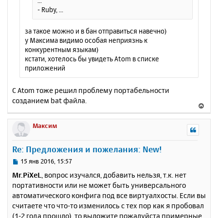
...
у
- Ruby, ...
за такое можно и в бан отправиться навечно)
у Максима видимо особая неприязнь к
конкурентным языкам)
кстати, хотелось бы увидеть Atom в списке
приложений
С Atom тоже решил проблему портабельности
созданием bat файла.
В
е
р
Максим
н
у
Re: Предложения и пожелания: New!
т
ь
С
15 янв 2016, 15:57
с
о
Mr.PiXeL
, вопрос изучался, добавить нельзя, т.к. нет
о
я
портативности или не может быть универсального
б
к
автоматического конфига под все виртуалхосты. Если вы
щ
н
е
считаете что что-то изменилось с тех пор как я пробовал
а
н
(1-2 года прошло), то выложите пожалуйста примерные
ч