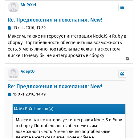
а
р
Mr.PiXeL
е
л
н
у
у
Re: Предложения и пожелания: New!
т
ь
С
15 янв 2016, 13:29
с
о
Максим, также интересует интеграция NodeJS и Ruby в
о
я
сборку. Портабельность обеспечить им возможность
б
к
есть. У меня лично портабельные лежат на жестком
щ
н
е
диске. Почему бы не интегрировать в сборку.
а
В
н
ч
е
и
а
р
AdeptO
е
л
н
у
у
Re: Предложения и пожелания: New!
т
ь
С
15 янв 2016, 14:49
с
о
о
я
Mr.PiXeL писал(а):
б
к
щ
н
Максим, также интересует интеграция NodeJS и Ruby
е
а
в сборку. Портабельность обеспечить им
н
ч
возможность есть. У меня лично портабельные
и
а
лежат на жестком диске. Почему бы не
е