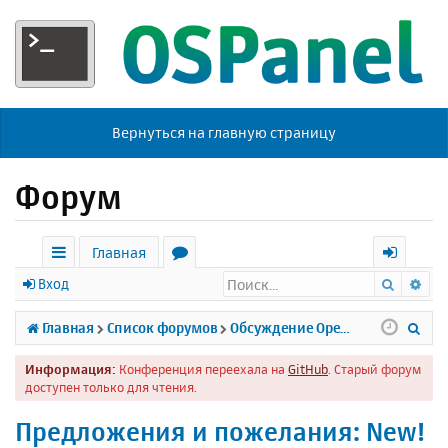
Вернуться на главную страницу
Форум
Главная
Поиск
Ра
с
о
х
Вход
ы
р
о
П
Главная
Список форумов
Обсуждение Open Server
л
у
д
о
Информация:
Конференция переехала на
GitHub
. Старый форум
к
м
и
доступен только для чтения.
и
ы
с
Предложения и пожелания: New!
к