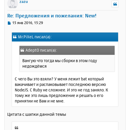
р
zazu
н
у
Re: Предложения и пожелания: New!
т
ь
С
15 янв 2016, 15:29
с
о
о
я
Mr.PiXeL писал(а):
б
к
щ
н
е
а
AdeptO писал(а):
н
ч
и
Вангую что тогда мы сборки в этом году
а
е
недождёмся
л
у
С чего Вы это взяли? У меня лежит bat который
вакачивает и распаковывает последнюю версию
NodeJS. С Ruby не сложнее. И это не год заняло. К
тому же это лишь предложение и решать о его
принятии не Вам и не мне.
Цитата с шапки данной темы