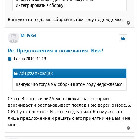
л
интегрировать в сборку.
у
Вангую что тогда мы сборки в этом году недождёмся
В
е
р
Mr.PiXeL
н
у
Re: Предложения и пожелания: New!
т
ь
С
15 янв 2016, 14:59
с
о
о
я
AdeptO писал(а):
б
к
щ
н
Вангую что тогда мы сборки в этом году недождёмся
е
а
н
ч
и
С чего Вы это взяли? У меня лежит bat который
а
е
вакачивает и распаковывает последнюю версию NodeJS.
л
у
С Ruby не сложнее. И это не год заняло. К тому же это
лишь предложение и решать о его принятии не Вам и не
мне.
В
е