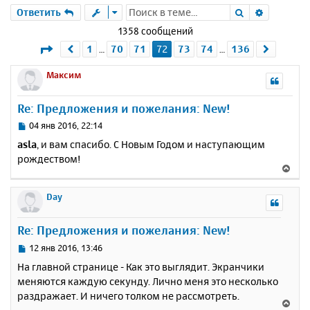
Поиск
Расшире
Ответить
1358 сообщений
Страница
72
из
136
1
70
71
72
73
74
136
Пред.
След.
…
…
Максим
Re: Предложения и пожелания: New!
С
04 янв 2016, 22:14
о
asla
, и вам спасибо. С Новым Годом и наступающим
о
рождеством!
б
В
щ
е
е
р
Day
н
н
и
у
е
Re: Предложения и пожелания: New!
т
ь
С
12 янв 2016, 13:46
с
о
На главной странице - Как это выглядит. Экранчики
о
я
меняются каждую секунду. Лично меня это несколько
б
к
раздражает. И ничего толком не рассмотреть.
щ
н
В
е