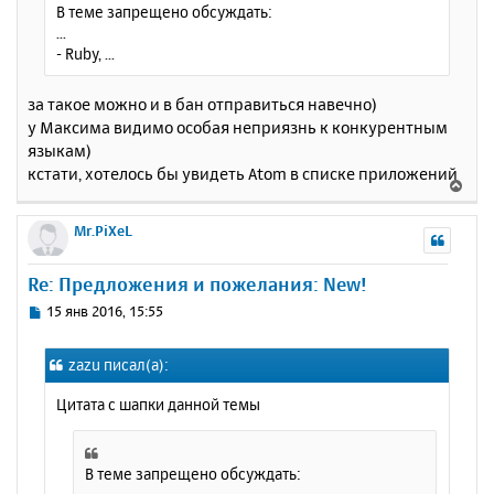
В теме запрещено обсуждать:
...
- Ruby, ...
за такое можно и в бан отправиться навечно)
у Максима видимо особая неприязнь к конкурентным
языкам)
кстати, хотелось бы увидеть Atom в списке приложений
В
е
р
Mr.PiXeL
н
у
Re: Предложения и пожелания: New!
т
ь
С
15 янв 2016, 15:55
с
о
о
я
zazu писал(а):
б
к
щ
н
Цитата с шапки данной темы
е
а
н
ч
и
а
е
В теме запрещено обсуждать:
л