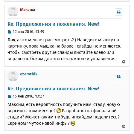
а
е
н
ч
р
Максим
и
а
н
е
л
у
Re: Предложения и пожелания: New!
у
т
ь
С
12 янв 2016, 13:49
с
о
Day
, а что мешает рассмотреть? ) Наведите мышку на
о
я
картинку, пока мышка на блоке - слайды не меняются.
б
к
Чтобы смотреть другие слайды листайте влево или
щ
н
е
вправо, по бокам для этого есть кнопки управления.
а
В
н
ч
е
и
а
р
ozerothik
е
л
н
у
у
Re: Предложения и пожелания: New!
т
ь
С
15 янв 2016, 13:27
с
о
Максим, есть вероятность получить нам, стаду, новую
о
я
версию в этом месяце?
Разработка на финальной
б
к
стадии? Может каким-нибудь инсайдом поделитесь?
щ
н
е
Скрином? Чуток новой инфы?
а
В
н
ч
е
и