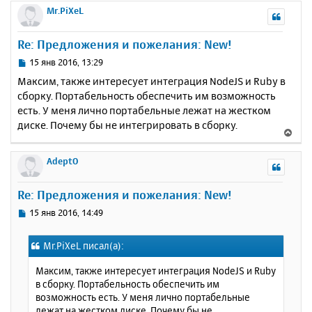
а
р
Mr.PiXeL
е
л
н
у
у
Re: Предложения и пожелания: New!
т
ь
С
15 янв 2016, 13:29
с
о
Максим, также интересует интеграция NodeJS и Ruby в
о
я
сборку. Портабельность обеспечить им возможность
б
к
есть. У меня лично портабельные лежат на жестком
щ
н
е
диске. Почему бы не интегрировать в сборку.
а
В
н
ч
е
и
а
р
AdeptO
е
л
н
у
у
Re: Предложения и пожелания: New!
т
ь
С
15 янв 2016, 14:49
с
о
о
я
Mr.PiXeL писал(а):
б
к
щ
н
Максим, также интересует интеграция NodeJS и Ruby
е
а
в сборку. Портабельность обеспечить им
н
ч
возможность есть. У меня лично портабельные
и
а
лежат на жестком диске. Почему бы не
е