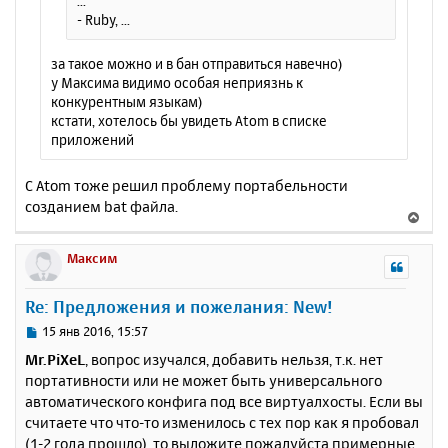
...
у
- Ruby, ...
за такое можно и в бан отправиться навечно)
у Максима видимо особая неприязнь к
конкурентным языкам)
кстати, хотелось бы увидеть Atom в списке
приложений
С Atom тоже решил проблему портабельности
созданием bat файла.
В
е
р
Максим
н
у
Re: Предложения и пожелания: New!
т
ь
С
15 янв 2016, 15:57
с
о
Mr.PiXeL
, вопрос изучался, добавить нельзя, т.к. нет
о
я
портативности или не может быть универсального
б
к
автоматического конфига под все виртуалхосты. Если вы
щ
н
е
считаете что что-то изменилось с тех пор как я пробовал
а
н
(1-2 года прошло), то выложите пожалуйста примерные
ч