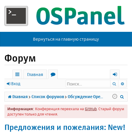
Вернуться на главную страницу
Форум
Главная
Поиск
Ра
с
о
х
Вход
ы
р
о
П
Главная
Список форумов
Обсуждение Open Server
л
у
д
о
Информация:
Конференция переехала на
GitHub
. Старый форум
к
м
и
доступен только для чтения.
и
ы
с
Предложения и пожелания: New!
к