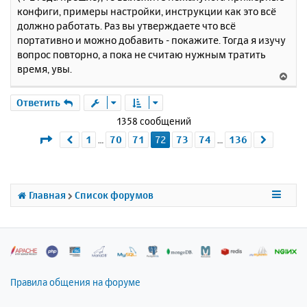
и
а
конфиги, примеры настройки, инструкции как это всё
е
л
должно работать. Раз вы утверждаете что всё
у
портативно и можно добавить - покажите. Тогда я изучу
вопрос повторно, а пока не считаю нужным тратить
время, увы.
В
е
р
Ответить
н
1358 сообщений
у
Страница
72
из
136
1
70
71
72
73
74
136
Пред.
След.
…
…
т
ь
с
я
к
Главная
Список форумов
н
а
ч
а
л
у
Правила общения на форуме