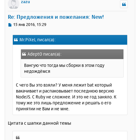
р
zazu
н
у
Re: Предложения и пожелания: New!
т
ь
С
15 янв 2016, 15:29
с
о
о
я
Mr.PiXeL писал(а):
б
к
щ
н
е
а
AdeptO писал(а):
н
ч
и
Вангую что тогда мы сборки в этом году
а
е
недождёмся
л
у
С чего Вы это взяли? У меня лежит bat который
вакачивает и распаковывает последнюю версию
NodeJS. С Ruby не сложнее. И это не год заняло. К
тому же это лишь предложение и решать о его
принятии не Вам и не мне.
Цитата с шапки данной темы