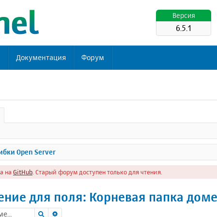
Версия
6.5.1
ь
Документация
Форум
бки Open Server
а на
GitHub
. Старый форум доступен только для чтения.
ение для поля: Корневая папка дом
Поиск
Расширенный поиск