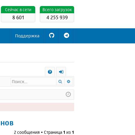
Cейчас в сети
Всего загрузок
8 601
4 255 939
Поддержка
С
Поиск
Расширенный поиск
FA
х
Q
о
д
енов
2 сообщения • Страница
1
из
1