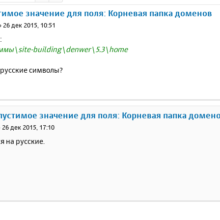
имое значение для поля: Корневая папка доменов
»
26 дек 2015, 10:51
:
ммы\site-building\denwer\5.3\home
 русские символы?
пустимое значение для поля: Корневая папка домен
»
26 дек 2015, 17:10
ся на русские.