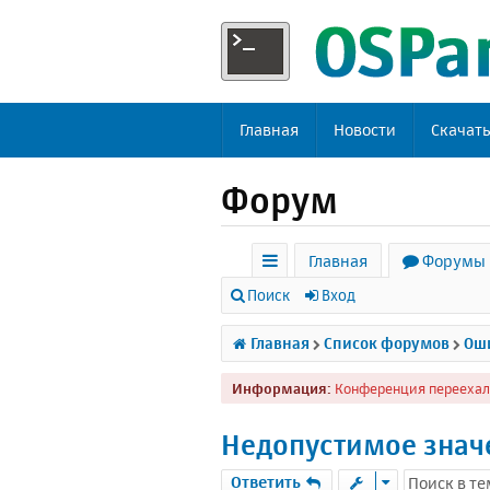
Главная
Новости
Скачат
Форум
Главная
Форумы
с
Поиск
Вход
ы
Главная
Список форумов
Оши
л
Информация:
Конференция переехал
к
и
Недопустимое знач
Ответить