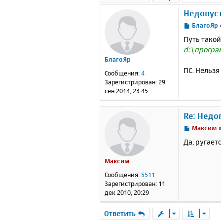
Недопуст
С
БлагоЯр
о
Путь такой
о
d:\програ
б
БлагоЯр
щ
е
ПС. Нельзя
Сообщения:
4
н
Зарегистрирован:
29
и
сен 2014, 23:45
е
Re: Недо
С
Максим
о
Да, ругает
о
б
Максим
щ
е
Сообщения:
5511
н
Зарегистрирован:
11
и
дек 2010, 20:29
е
Ответить