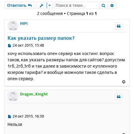
Поиск
Расшире
Ответить
2 сообщения • Страница
1
из
1
HIPI
Как указать размер папок?
С
24 окт 2015, 13:48
о
хочу использовать опен сервер как хостинг. вопрос
о
таков, как указать размеры папок для сайтов? допустим
б
1гб, 2гб,3гб и так далее в зависимости от купленного
щ
е
юзером тарифа? и вообще можноли такое сделать в
н
опен сервер.
В
и
е
е
р
Dragon_Knight
н
у
т
ь
С
24 окт 2015, 16:30
с
о
Нельзя
о
я
б
к