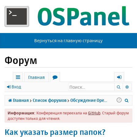
Вернуться на главную страницу
Форум
Главная
Поиск
Ра
с
о
х
Вход
ы
р
о
П
Главная
Список форумов
Обсуждение Open Server
л
у
д
о
Информация:
Конференция переехала на
GitHub
. Старый форум
к
м
и
доступен только для чтения.
и
ы
с
Как указать размер папок?
к