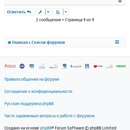
В
щ
н
е
е
а
р
Ответить
н
ч
н
и
2 сообщения • Страница
1
из
1
а
у
е
л
т
у
ь
с
Главная
Список форумов
я
к
н
а
ч
а
л
Правила общения на форуме
у
Соглашение о конфиденциальности
Русская поддержка phpBB
Часто задаваемые вопросы о работе с форумом
Создано на основе
phpBB
® Forum Software © phpBB Limited