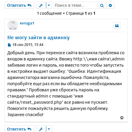
Поиск
Расшире
Ответить
1 сообщение • Страница
1
из
1
evruga1
Не могу зайти в админку.
С
18 сен 2015, 15:44
о
Добрый день. При переносе сайта возникла проблема со
о
входом в админку сайта. Ввожу http:\\имя сайта\admin
б
забиваю логин и пароль, но вместо того чтобы запустить
щ
е
в настройки выдает ошибку: "Ошибка: Идентификация
н
администатора магазина ошибочна. Пожалуйста,
и
попробуйте еще раз если вы обладаете необходимыми
е
правами." Пробовал уже сбросить пароль на
стандартный admin с помощью "имя
сайта/reset_password.php" все равно не пускает.
Помогите пожалуйста решить данную проблему.
Заранее спасибо!
В
е
р
Ответить