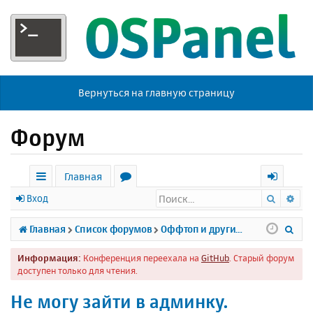
Вернуться на главную страницу
Форум
Главная
Поиск
Ра
с
о
х
Вход
ы
р
о
П
Главная
Список форумов
Оффтоп и другие темы
л
у
д
о
Информация:
Конференция переехала на
GitHub
. Старый форум
к
м
и
доступен только для чтения.
и
ы
с
Не могу зайти в админку.
к