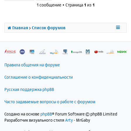
н
1 сообщение • Страница
1
из
1
у
т
ь
с
Главная
Список форумов
я
к
н
а
ч
а
л
Правила общения на форуме
у
Соглашение о конфиденциальности
Русская поддержка phpBB
Часто задаваемые вопросы о работе с форумом
Создано на основе
phpBB
® Forum Software © phpBB Limited
Разработчик визуального стиля
Arty
- MrGaby