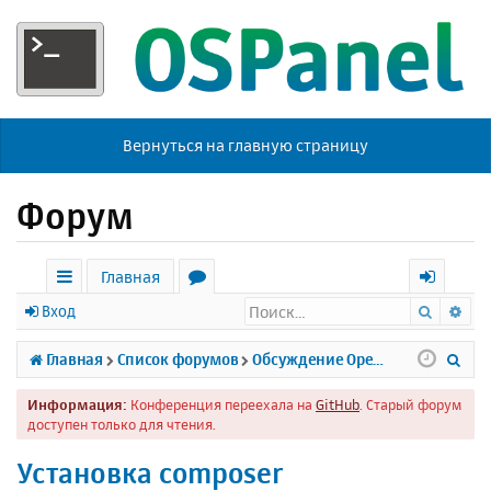
Вернуться на главную страницу
Форум
Главная
Поиск
Ра
с
о
х
Вход
ы
р
о
П
Главная
Список форумов
Обсуждение Open Server
л
у
д
о
Информация:
Конференция переехала на
GitHub
. Старый форум
к
м
и
доступен только для чтения.
и
ы
с
Установка composer
к