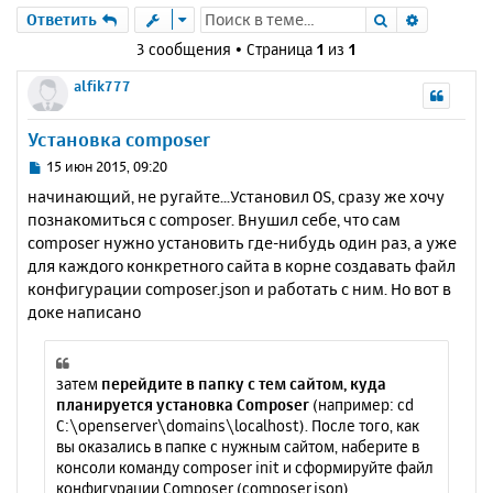
Поиск
Расшире
Ответить
3 сообщения • Страница
1
из
1
alfik777
Установка composer
С
15 июн 2015, 09:20
о
начинающий, не ругайте...Установил OS, сразу же хочу
о
познакомиться с composer. Внушил себе, что сам
б
composer нужно установить где-нибудь один раз, а уже
щ
е
для каждого конкретного сайта в корне создавать файл
н
конфигурации composer.json и работать с ним. Но вот в
и
доке написано
е
затем
перейдите в папку с тем сайтом, куда
планируется установка Composer
(например: cd
C:\openserver\domains\localhost). После того, как
вы оказались в папке с нужным сайтом, наберите в
консоли команду composer init и сформируйте файл
конфигурации Composer (composer.json).