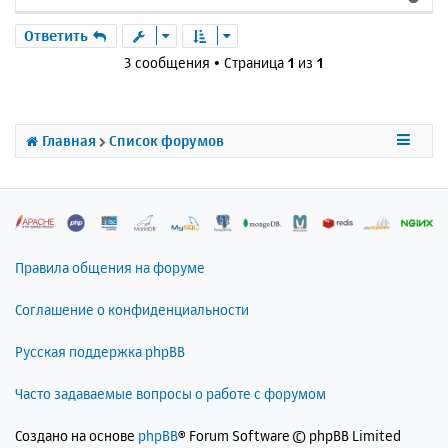
н
ч
е
и
а
р
Ответить
е
л
н
3 сообщения • Страница
1
из
1
у
у
т
ь
с
Главная
Список форумов
я
к
н
а
ч
а
л
Правила общения на форуме
у
Соглашение о конфиденциальности
Русская поддержка phpBB
Часто задаваемые вопросы о работе с форумом
Создано на основе
phpBB
® Forum Software © phpBB Limited