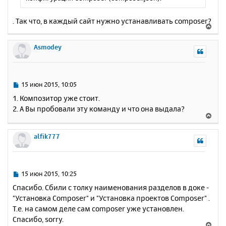
. Так что, в каждый сайт нужно устанавливать composer?
В
е
р
Asmodey
н
у
т
ь
С
15 июн 2015, 10:05
с
о
1. Композитор уже стоит.
о
я
2. А Вы пробовали эту команду и что она выдала?
б
к
В
щ
н
е
е
а
р
alfik777
н
ч
н
и
а
у
е
л
т
у
ь
С
15 июн 2015, 10:25
с
о
Спасибо. Сбили с толку наименования разделов в доке -
о
я
"Установка Composer" и "Установка проектов Composer" .
б
к
Т.е. на самом деле сам composer уже установлен.
щ
н
е
Спасибо, sorry.
а
В