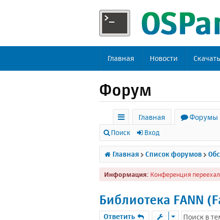
Главная
Новости
Скачат
Форум
Главная
Форумы
с
Поиск
Вход
ы
Главная
Список форумов
Обс
л
Информация:
Конференция переехал
к
и
Библиотека FANN (Fa
Ответить