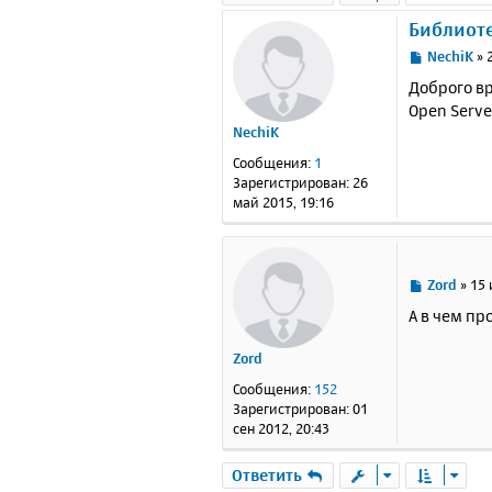
Библиотек
С
NechiK
»
о
Доброго вр
о
Open Serve
б
NechiK
щ
е
Сообщения:
1
н
Зарегистрирован:
26
и
май 2015, 19:16
е
С
Zord
»
15 
о
А в чем пр
о
б
Zord
щ
е
Сообщения:
152
н
Зарегистрирован:
01
и
сен 2012, 20:43
е
Ответить