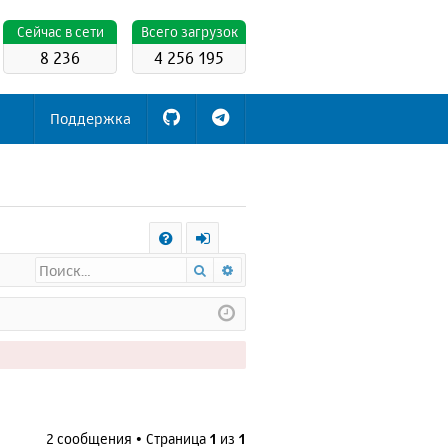
Cейчас в сети
Всего загрузок
8 236
4 256 195
Поддержка
С
Поиск
Расширенный поиск
FA
х
Q
о
д
2 сообщения • Страница
1
из
1