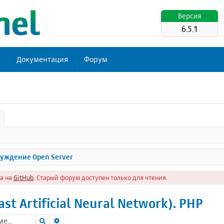
Версия
6.5.1
ь
Документация
Форум
уждение Open Server
а на
GitHub
. Старый форум доступен только для чтения.
st Artificial Neural Network). PHP
Поиск
Расширенный поиск