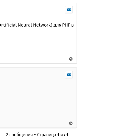
ificial Neural Network) для PHP в
В
е
р
н
у
т
ь
с
я
к
н
В
а
е
ч
2 сообщения • Страница
1
из
1
р
а