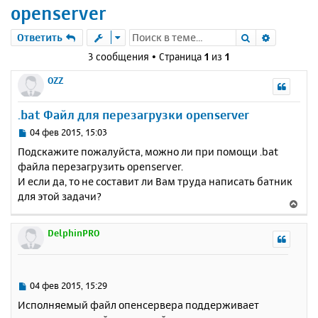
openserver
Поиск
Расшире
Ответить
3 сообщения • Страница
1
из
1
OZZ
.bat Файл для перезагрузки openserver
С
04 фев 2015, 15:03
о
Подскажите пожалуйста, можно ли при помощи .bat
о
файла перезагрузить openserver.
б
И если да, то не составит ли Вам труда написать батник
щ
е
для этой задачи?
В
н
е
и
р
DelphinPRO
е
н
у
т
ь
С
04 фев 2015, 15:29
с
о
Исполняемый файл опенсервера поддерживает
о
я