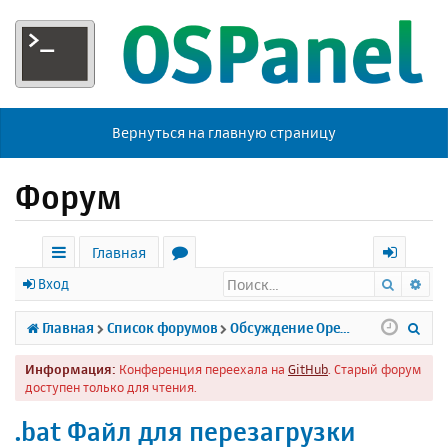
Вернуться на главную страницу
Форум
Главная
Поиск
Ра
с
о
х
Вход
ы
р
о
П
Главная
Список форумов
Обсуждение Open Server
л
у
д
о
Информация:
Конференция переехала на
GitHub
. Старый форум
к
м
и
доступен только для чтения.
и
ы
с
.bat Файл для перезагрузки
к