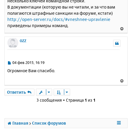
несколько ключей командной строки.
б
к
В документации (которую вы не читали, и за что вам
щ
н
е
полагаются штрафные санкции на форуме, кстати)
а
н
http://open-server.ru/docs/#vneshnee-upravlenie
ч
и
а
приведены примеры команд.
В
е
л
е
у
р
OZZ
н
у
т
ь
С
04 фев 2015, 16:19
с
о
Огромное Вам спасибо.
о
я
б
к
В
щ
н
е
е
а
р
Ответить
н
ч
н
и
3 сообщения • Страница
1
из
1
а
у
е
л
т
у
ь
с
Главная
Список форумов
я
к