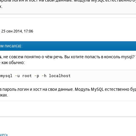
х.
»
25 сен 2014, 17:06
м писал(а):
s
, не совсем понятно о чём речь. Вы хотите попасть в консоль mysql?
 как обычно:
mysql 
-
u root 
-
p 
-
h localhost
 пароль логин и хост на свои данные. Модуль MySQL естественно буде
ках.
ver»