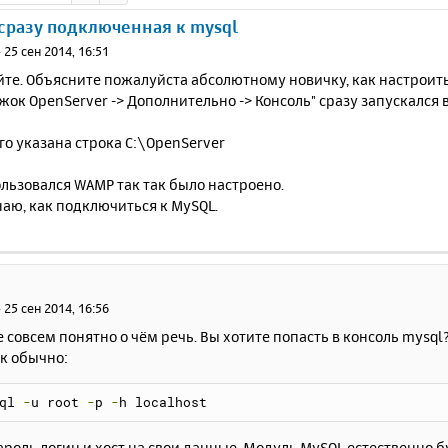
сразу подключенная к mysql
»
25 сен 2014, 16:51
те. Объясните пожалуйста абсолютному новичку, как настроить
жок OpenServer -> Дополнительно -> Консоль" сразу запускалс
го указана строка C:\OpenServer
ользовался WAMP так так было настроено.
наю, как подключиться к MySQL.
»
25 сен 2014, 16:56
не совсем понятно о чём речь. Вы хотите попасть в консоль mysql
к обычно:
ql 
-
u root 
-
p 
-
h localhost
роль логин и хост на свои данные. Модуль MySQL естественно бу