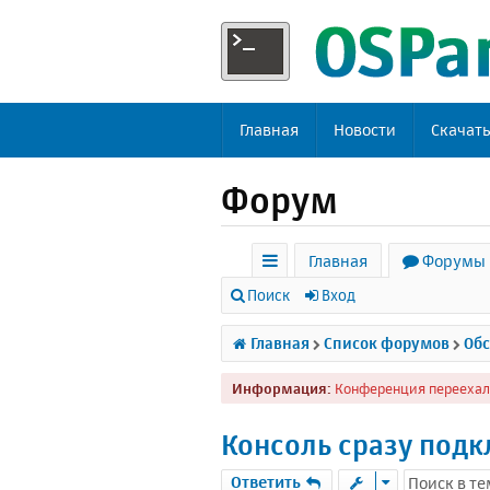
Главная
Новости
Скачат
Форум
Главная
Форумы
с
Поиск
Вход
ы
Главная
Список форумов
Обс
л
Информация:
Конференция переехал
к
и
Консоль сразу подк
Ответить