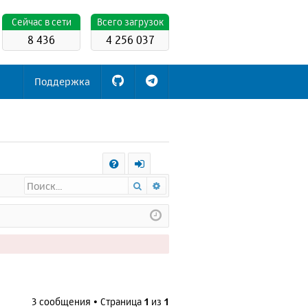
Cейчас в сети
Всего загрузок
8 436
4 256 037
Поддержка
С
Поиск
Расширенный поиск
FA
х
Q
о
д
3 сообщения • Страница
1
из
1