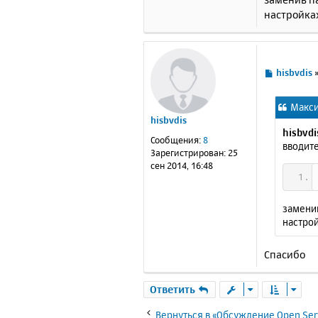
е
настройка
С
hisbvdis
о
о
Макси
б
hisbvdis
щ
hisbvdi
е
Сообщения:
8
вводите
н
Зарегистрирован:
25
и
сен 2014, 16:48
е
заменив
настрой
Спасибо
Ответить
Вернуться в «Обсуждение Open Ser