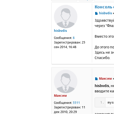
Консоль 
С
hisbvdis
о
Здравствуй
о
через "Фла
б
hisbvdis
щ
е
Вместо это
Сообщения:
8
н
Зарегистрирован:
25
и
До этого п
сен 2014, 16:48
е
Здесь не з
Спасибо.
С
Максим
о
hisbvdis
, 
о
вводите ка
б
Максим
щ
е
mys
Сообщения:
5511
н
Зарегистрирован:
11
и
дек 2010, 20:29
заменив па