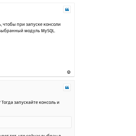
, чтобы при запуске консоли
я выбранный модуль MySQL.
В
е
р
н
у
т
? Тогда запускайте консоль и
ь
с
я
к
н
а
дет тот, что сейчас выбран в