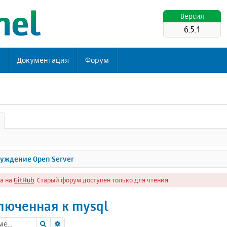
Версия
6.5.1
ь
Документация
Форум
уждение Open Server
а на
GitHub
. Старый форум доступен только для чтения.
люченная к mysql
Поиск
Расширенный поиск