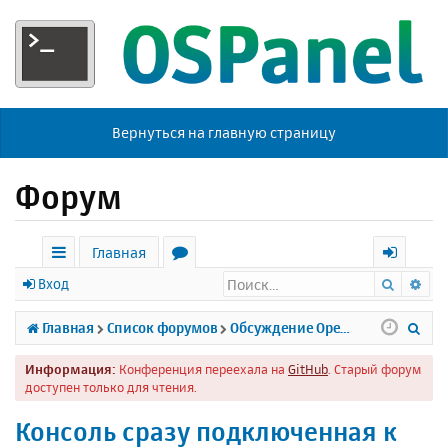
Вернуться на главную страницу
Форум
Главная
Поиск
Ра
с
о
х
Вход
ы
р
о
П
Главная
Список форумов
Обсуждение Open Server
л
у
д
о
Информация:
Конференция переехала на
GitHub
. Старый форум
к
м
и
доступен только для чтения.
и
ы
с
Консоль сразу подключенная к
к