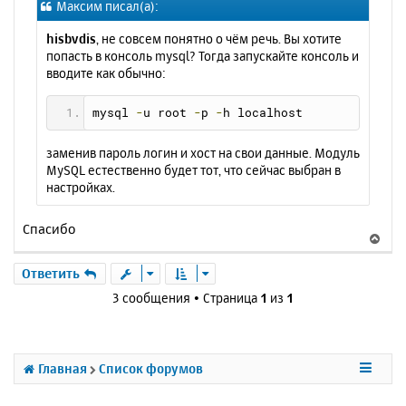
Максим писал(а):
б
к
щ
н
hisbvdis
, не совсем понятно о чём речь. Вы хотите
е
а
попасть в консоль mysql? Тогда запускайте консоль и
н
ч
вводите как обычно:
и
а
е
л
mysql 
-
u root 
-
p 
-
h localhost
у
заменив пароль логин и хост на свои данные. Модуль
MySQL естественно будет тот, что сейчас выбран в
настройках.
Спасибо
В
е
р
Ответить
н
3 сообщения • Страница
1
из
1
у
т
ь
с
Главная
Список форумов
я
к