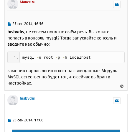
р
Максим
н
у
т
ь
С
25 сен 2014, 16:56
с
о
hisbvdis
, не совсем понятно о чём речь. Вы хотите
о
я
попасть в консоль mysql? Тогда запускайте консоль и
б
к
вводите как обычно:
щ
н
е
а
н
ч
mysql 
-
u root 
-
p 
-
h localhost
и
а
е
л
заменив пароль логин и хост на свои данные. Модуль
у
MySQL естественно будет тот, что сейчас выбран в
настройках.
В
е
р
hisbvdis
н
у
т
ь
С
25 сен 2014, 17:06
с
о
о
я