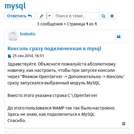
mysql
Поиск
Расшире
Ответить
3 сообщения • Страница
1
из
1
hisbvdis
Консоль сразу подключенная к mysql
С
25 сен 2014, 16:51
о
Здравствуйте. Объясните пожалуйста абсолютному
о
новичку, как настроить, чтобы при запуске консоли
б
через "Флажок OpenServer -> Дополнительно -> Консоль"
щ
е
сразу запускался выбранный модуль MySQL.
н
и
Вместо этого указана строка C:\OpenServer
е
До этого пользовался WAMP так так было настроено.
Здесь не знаю, как подключиться к MySQL.
Спасибо.
В
е