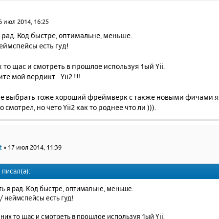
6 июл 2014, 16:25
я рад. Код быстре, оптимальне, меньше.
еймспейсы есть гуд!
х то щас и смотреть в прошлое используя 1ый Yii.
те мой вердикт - Yii2 !!!
е выбрать тоже хороший фреймверк с также новыми фичами яз
 смотрел, но чето Yii2 как то роднее что ли ))).
t
»
17 июл 2014, 11:39
 писал(а):
ть я рад. Код быстре, оптимальне, меньше.
/ неймспейсы есть гуд!
 них то щас и смотреть в прошлое используя 1ый Yii.