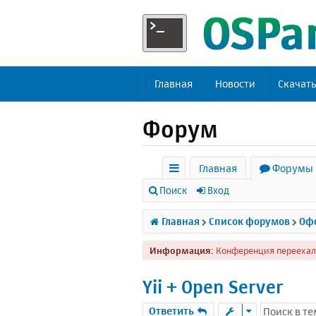
Главная
Новости
Скачат
Форум
Главная
Форумы
с
Поиск
Вход
ы
Главная
Список форумов
Офф
л
Информация:
Конференция переехал
к
и
Yii + Open Server
Ответить