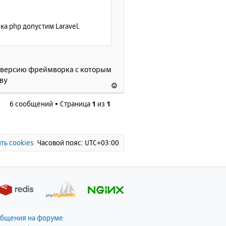
ч
а
л
 php допустим Laravel.
у
та версию фреймворка с которым
ву
В
е
6 сообщений • Страница
1
из
1
р
н
у
т
ь
ть cookies
Часовой пояс:
UTC+03:00
с
я
к
н
а
ч
а
общения на форуме
л