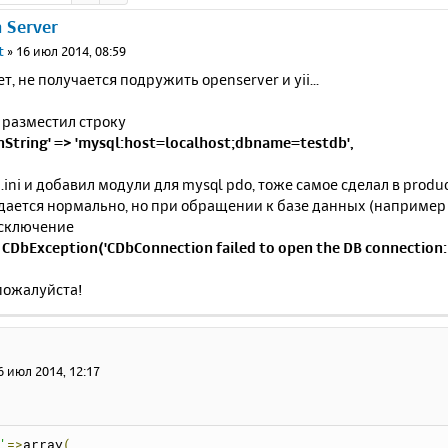
n Server
t
»
16 июл 2014, 08:59
т, не получается подружить openserver и yii...
 разместил строку
nString' => 'mysql:host=localhost;dbname=testdb',
.ini и добавил модули для mysql pdo, тоже самое сделал в produc
дается нормально, но при обращении к базе данных (например
сключение
CDbException('CDbConnection failed to open the DB connection: 
пожалуйста!
6 июл 2014, 12:17
'
=>
array
(