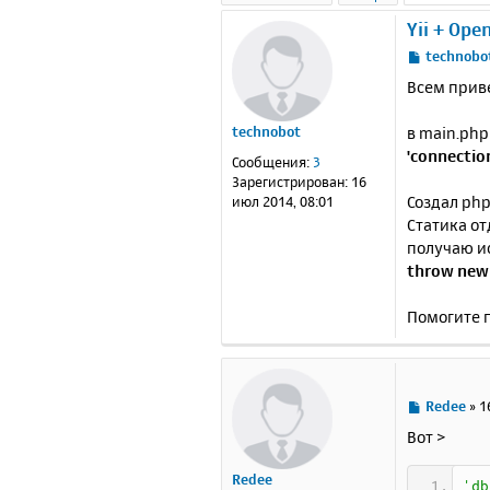
Yii + Ope
С
technobo
о
Всем приве
о
б
в main.php
technobot
щ
е
'connectio
Сообщения:
3
н
Зарегистрирован:
16
и
Создал php
июл 2014, 08:01
е
Статика от
получаю и
throw new 
Помогите 
С
Redee
»
1
о
Вот >
о
б
Redee
щ
'db