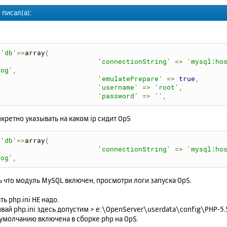
 писал(а):
'db'
=>
array
(
'connectionString'
=>
'mysql:ho
og'
,
'emulatePrepare'
=>
true
,
'username'
=>
'root'
,
'password'
=>
''
,
кретно указывать на каком ip сидит OpS
'db'
=>
array
(
'connectionString'
=>
'mysql:ho
og'
,
 что модуль MySQL включен, просмотри логи запуска OpS.
ть php.ini НЕ надо.
вай php.ini здесь допустим > e:\OpenServer\userdata\config\PHP-5.5
умолчанию включена в сборке php на OpS.