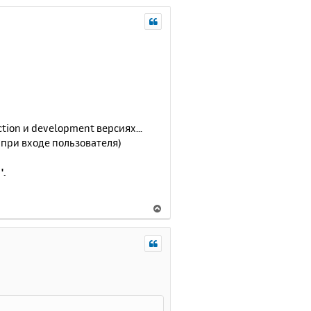
tion и development версиях...
 при входе пользователя)
'.
В
е
р
н
у
т
ь
с