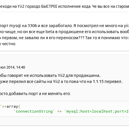
реходи на Yii2 гораздо БЫСТРЕЕ исполнение кода. Че вы все на старом Y
орт mysql на 3306 и все заработало. Я посмотрел не много на yii
о чище, но он все еще beta в продакшене его использовать во
 первом, не завалю ли я его переносом??? Так то я понимаю чт
 честно
июл 2014, 14:40
бы говорят не использовать Yii2 для продакшина..
уже перелил все сайты на Yii2 а то пока что на 1.1.15 перевел..
осто добавить порт а не менять его:
'
=>
array
(
'connectionString'
=>
'mysql:host=localhost;port=2