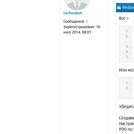
о
Redee
б
technobot
щ
Вот >
е
Сообщения:
3
н
Зарегистрирован:
16
и
июл 2014, 08:01
е
Или кон
Убедись
Создава
Настраи
PDO по 