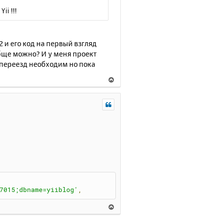
ii !!!
2 и его код на первый взгляд
обще можно? И у меня проект
о переезд необходим но пока
В
е
р
н
у
т
ь
с
я
к
н
а
7015;dbname=yiiblog'
,
ч
а
В
л
е
у