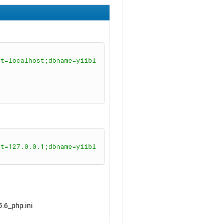
ь
с
я
к
н
а
st=localhost;dbname=yiibl
ч
а
л
у
st=127.0.0.1;dbname=yiibl
.6_php.ini