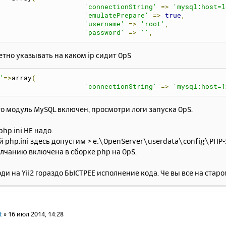
'connectionString'
=>
'mysql:host=l
'emulatePrepare'
=>
true
,
'username'
=>
'root'
,
'password'
=>
''
,
тно указывать на каком ip сидит OpS
'
=>
array
(
'connectionString'
=>
'mysql:host=1
о модуль MySQL включен, просмотри логи запуска OpS.
php.ini НЕ надо.
 php.ini здесь допустим > e:\OpenServer\userdata\config\PHP-5
лчанию включена в сборке php на OpS.
оди на Yii2 гораздо БЫСТРЕЕ исполнение кода. Че вы все на старом 
t
»
16 июл 2014, 14:28