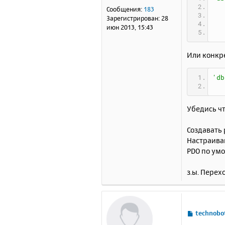
е
Сообщения:
183
н
Зарегистрирован:
28
и
июн 2013, 15:43
е
Или конкре
'db
Убедись чт
Создавать 
Настраивай
PDO по умо
з.ы. Перех
С
technobo
о