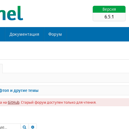
Версия
6.5.1
ь
Документация
Форум
топ и другие темы
а на
GitHub
. Старый форум доступен только для чтения.
Поиск
Расширенный поиск