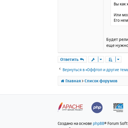
Вы как х
Или мо
Его нем
Будет рели
еще нужно
Ответить
Вернуться в «Оффтоп и другие тем
Главная
Список форумов
Создано на основе
phpBB
® Forum Sof