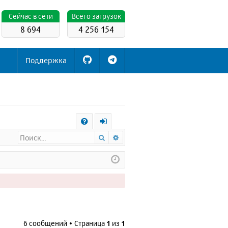
Cейчас в сети
Всего загрузок
8 694
4 256 154
Поддержка
С
Поиск
Расширенный поиск
FA
х
Q
о
д
6 сообщений • Страница
1
из
1