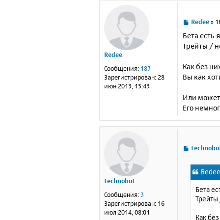
С
Redee
»
1
о
Бета есть 
о
Трейты / н
б
Redee
щ
е
Как без ни
Сообщения:
183
н
Вы как хоти
Зарегистрирован:
28
и
июн 2013, 15:43
е
Или может
Его немного
С
technobo
о
о
Redee
б
technobot
щ
Бета ес
е
Сообщения:
3
Трейты 
н
Зарегистрирован:
16
и
июл 2014, 08:01
Как без
е