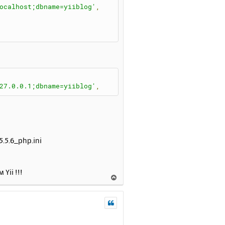
я
ocalhost;dbname=yiiblog'
,
к
н
а
ч
а
л
у
27.0.0.1;dbname=yiiblog'
,
.5.6_php.ini
Yii !!!
В
е
р
н
у
т