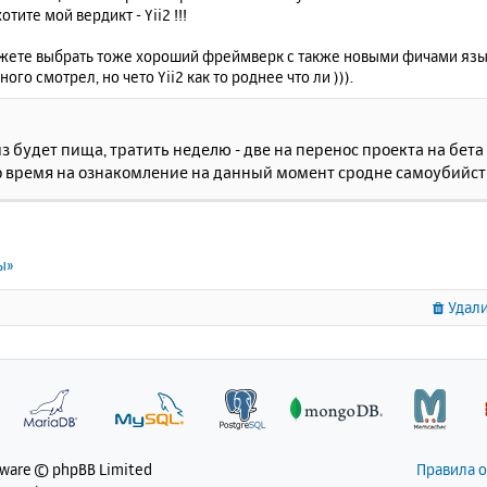
отите мой вердикт - Yii2 !!!
жете выбрать тоже хороший фреймверк с также новыми фичами языка
ного смотрел, но чето Yii2 как то роднее что ли ))).
з будет пища, тратить неделю - две на перенос проекта на бе
 время на ознакомление на данный момент сродне самоубийст
ы»
Удали
tware © phpBB Limited
Правила 