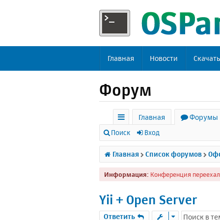
Главная
Новости
Скачат
Форум
Главная
Форумы
с
Поиск
Вход
ы
Главная
Список форумов
Офф
л
Информация:
Конференция переехал
к
и
Yii + Open Server
Ответить