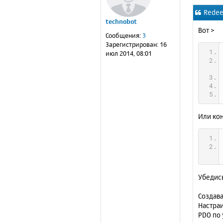
о
Redee
б
technobot
щ
Вот >
е
Сообщения:
3
н
Зарегистрирован:
16
и
июл 2014, 08:01
е
Или кон
Убедись
Создава
Настраи
PDO по 