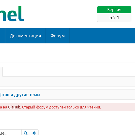
Версия
6.5.1
ь
Документация
Форум
топ и другие темы
а на
GitHub
. Старый форум доступен только для чтения.
Поиск
Расширенный поиск