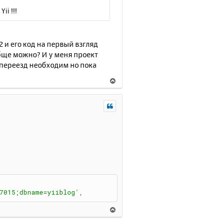
ii !!!
2 и его код на первый взгляд
обще можно? И у меня проект
о переезд необходим но пока
В
е
р
н
у
т
ь
с
я
к
н
а
7015;dbname=yiiblog'
,
ч
а
В
л
е
у