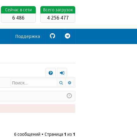
Cейчас в сети
Всего загрузок
6 486
4 256 477
Поддержка
С
Поиск
Расширенный поиск
FA
х
Q
о
д
6 сообщений • Страница
1
из
1