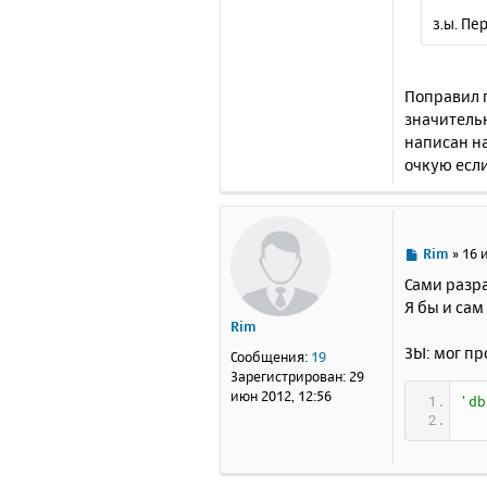
з.ы. Пе
Поправил п
значительн
написан на
очкую если
С
Rim
»
16 
о
Сами разра
о
Я бы и сам 
б
Rim
щ
е
ЗЫ: мог пр
Сообщения:
19
н
Зарегистрирован:
29
и
июн 2012, 12:56
'db
е