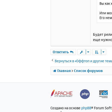
Вы как х
Или мо
Его нем
Будет рели
еще нужно
Ответить
Вернуться в «Оффтоп и другие тем
Главная
Список форумов
Создано на основе
phpBB
® Forum Sof