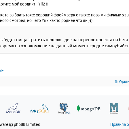
отите мой вердикт - Yii2 !!!
жете выбрать тоже хороший фреймверк с также новыми фичами языка
ного смотрел, но чето Yii2 как то роднее что ли ))).
з будет пища, тратить неделю - две на перенос проекта на бе
 время на ознакомление на данный момент сродне самоубийст
ы»
Удали
tware © phpBB Limited
Правила 