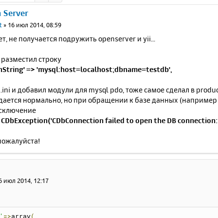
n Server
t
»
16 июл 2014, 08:59
т, не получается подружить openserver и yii...
 разместил строку
nString' => 'mysql:host=localhost;dbname=testdb',
.ini и добавил модули для mysql pdo, тоже самое сделал в produc
дается нормально, но при обращении к базе данных (например
сключение
CDbException('CDbConnection failed to open the DB connection: 
пожалуйста!
6 июл 2014, 12:17
'
=>
array
(