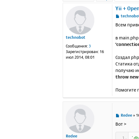
Yii + Ope
С
technobo
о
Всем приве
о
б
в main.php
technobot
щ
е
'connectio
Сообщения:
3
н
Зарегистрирован:
16
и
Создал php
июл 2014, 08:01
е
Статика от
получаю и
throw new 
Помогите 
С
Redee
»
1
о
Вот >
о
б
Redee
щ
'db