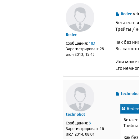
С
Redee
»
1
о
Бета есть 
о
Трейты / н
б
Redee
щ
е
Как без ни
Сообщения:
183
н
Вы как хоти
Зарегистрирован:
28
и
июн 2013, 15:43
е
Или может
Его немного
С
technobo
о
о
Redee
б
technobot
щ
Бета ес
е
Сообщения:
3
Трейты 
н
Зарегистрирован:
16
и
июл 2014, 08:01
Как без
е