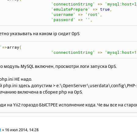
'connectionString'
=>
'mysql:host=l
'emulatePrepare'
=>
true
,
'username'
=>
'root'
,
'password'
=>
''
,
тно указывать на каком ip сидит OpS
'
=>
array
(
'connectionString'
=>
'mysql:host=1
о модуль MySQL включен, просмотри логи запуска OpS.
php.ini НЕ надо.
 php.ini здесь допустим > e:\OpenServer\userdata\config\PHP-5
лчанию включена в сборке php на OpS.
оди на Yii2 гораздо БЫСТРЕЕ исполнение кода. Че вы все на старом 
t
»
16 июл 2014, 14:28