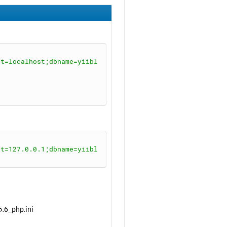
ь
с
я
к
н
а
st=localhost;dbname=yiibl
ч
а
л
у
st=127.0.0.1;dbname=yiibl
.6_php.ini