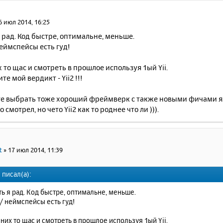
6 июл 2014, 16:25
я рад. Код быстре, оптимальне, меньше.
еймспейсы есть гуд!
х то щас и смотреть в прошлое используя 1ый Yii.
те мой вердикт - Yii2 !!!
е выбрать тоже хороший фреймверк с также новыми фичами яз
 смотрел, но чето Yii2 как то роднее что ли ))).
t
»
17 июл 2014, 11:39
 писал(а):
ть я рад. Код быстре, оптимальне, меньше.
/ неймспейсы есть гуд!
 них то щас и смотреть в прошлое используя 1ый Yii.