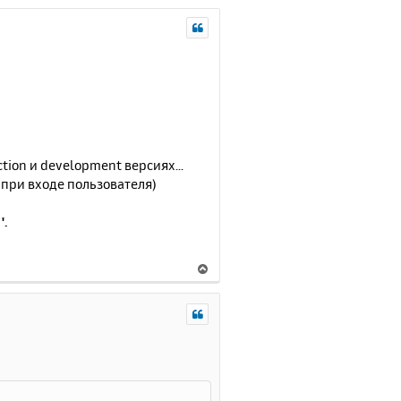
tion и development версиях...
 при входе пользователя)
'.
В
е
р
н
у
т
ь
с