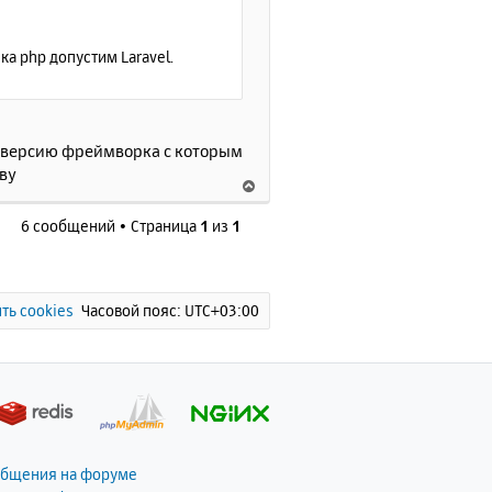
ч
а
л
 php допустим Laravel.
у
та версию фреймворка с которым
ву
В
е
6 сообщений • Страница
1
из
1
р
н
у
т
ь
ть cookies
Часовой пояс:
UTC+03:00
с
я
к
н
а
ч
а
общения на форуме
л