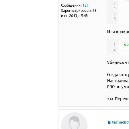
е
Сообщения:
183
н
Зарегистрирован:
28
и
июн 2013, 15:43
е
Или конкре
'db
Убедись чт
Создавать 
Настраивай
PDO по умо
з.ы. Перех
С
technobo
о