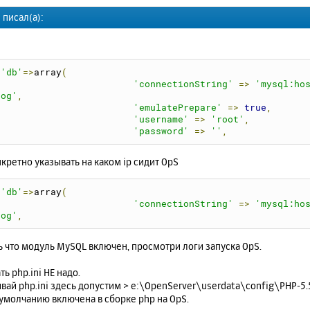
 писал(а):
'db'
=>
array
(
'connectionString'
=>
'mysql:ho
og'
,
'emulatePrepare'
=>
true
,
'username'
=>
'root'
,
'password'
=>
''
,
кретно указывать на каком ip сидит OpS
'db'
=>
array
(
'connectionString'
=>
'mysql:ho
og'
,
 что модуль MySQL включен, просмотри логи запуска OpS.
ть php.ini НЕ надо.
вай php.ini здесь допустим > e:\OpenServer\userdata\config\PHP-5.5
умолчанию включена в сборке php на OpS.