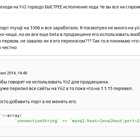
реходи на Yii2 гораздо БЫСТРЕЕ исполнение кода. Че вы все на старом Y
орт mysql на 3306 и все заработало. Я посмотрел не много на yii
о чище, но он все еще beta в продакшене его использовать во
 первом, не завалю ли я его переносом??? Так то я понимаю чт
 честно
июл 2014, 14:40
бы говорят не использовать Yii2 для продакшина..
уже перелил все сайты на Yii2 а то пока что на 1.1.15 перевел..
осто добавить порт а не менять его:
'
=>
array
(
'connectionString'
=>
'mysql:host=localhost;port=2