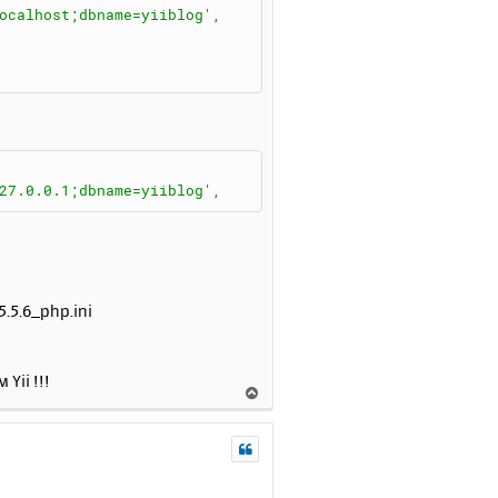
я
ocalhost;dbname=yiiblog'
,
к
н
а
ч
а
л
у
27.0.0.1;dbname=yiiblog'
,
.5.6_php.ini
Yii !!!
В
е
р
н
у
т